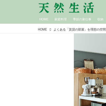
HOME
家庭料理
季節の家仕事
収納
HOME