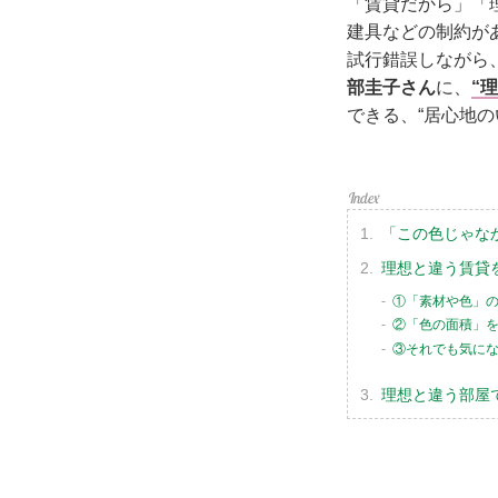
「賃貸だから」「
建具などの制約が
試行錯誤しながら
部圭子さん
に、
“
できる、“居心地
「この色じゃな
理想と違う賃貸
①「素材や色」
②「色の面積」
③それでも気にな
理想と違う部屋