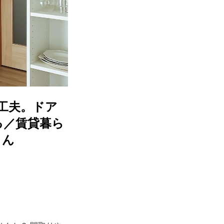
工夫。ドア
る／賃貸暮ら
さん