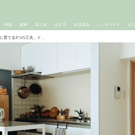
掃除
健康
花と緑
生き方
生活道具
ハンドメイド
お
よくある「賃貸の部屋」を理想の空間に育てる3つの工夫。ドアの色や床はそのままで、“素材や色”から見直してみる／賃貸暮らしインテリアプランナーの生活研究日記｜岩部圭子さん