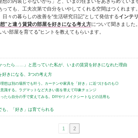
理想の内装じゃないから」と、いまの住まいをあきらめていませ
あっても、工夫次第で自分をいやしてくれる空間はつくれます
、日々の暮らしの改善を“生活研究日記”として発信する
インテ
理想”と違う賃貸の部屋を好きになる考え方
について聞きました
のいい部屋を育てる”ヒントを教えてもらいます。
かったら……」と思っていた私が、いまの賃貸を好きになれた理由
を好きになる、3つの考え方
の理想は別の場所でも叶う。カーテンや家具を「好き」に近づけるのも◎
を意識する。ラグマットなど大きい面を替えて印象チェンジ
ったら自分の手で変えてみる。DIYやリメイクシートなどの活用も
でも、「好き」は育てられる
1
2