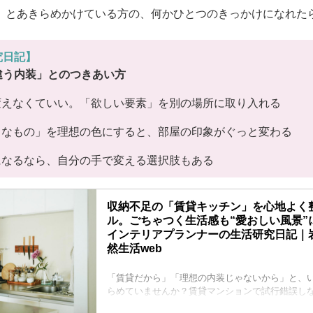
」とあきらめかけている方の、何かひとつのきっかけになれた
究日記】
違う内装」とのつきあい方
変えなくていい。「欲しい要素」を別の場所に取り入れる
きなもの」を理想の色にすると、部屋の印象がぐっと変わる
になるなら、自分の手で変える選択肢もある
収納不足の「賃貸キッチン」を心地よく
ル。ごちゃつく生活感も“愛おしい風景”
インテリアプランナーの生活研究日記｜岩部
然生活web
「賃貸だから」「理想の内装じゃないから」と、
らめていませんか？賃貸マンションで試行錯誤し
しの改善を“生活研究日記”として発信するインテ