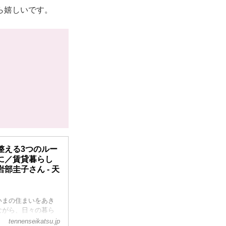
ら嬉しいです。
整える3つのルー
に／賃貸暮らし
圭子さん - 天
いまの住まいをあき
ながら、日々の暮ら
リアプランナーの岩部
tennenseikatsu.jp