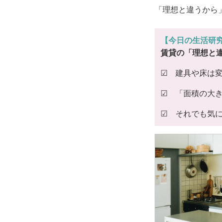
「理想と違うから
【今日の生活研
賃貸の「理想と
☑ 建具や床は
☑ 「面積の大
☑ それでも気