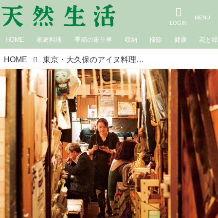
HOME
家庭料理
季節の家仕事
収納
掃除
健康
花と
HOME
東京・大久保のアイヌ料理店「ハルコㇿ」を訪ねて。祖母と母から受け継ぐ料理と“関東在住アイヌ”の居場所づくりへの思い／ハルコㇿ店主・宇佐照代さん