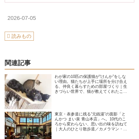
2026-07-05
読みもの
関連記事
わが家の10匹の保護猫が“けんか”をしな
い理由。猫たちが上手に場所を分け合え
る、仲良く暮らすための部屋づくり｜生
きづらい世界で、猫が教えてくれたこと
／咲セリ
東京・表参道に残る“元銭湯”の面影「と
んかつ まい泉 青山本店」へ。10代のこ
ろから変わらない、思い出の味を訪ねて
｜大人のひとり散歩道／カメラマン・石
黒美穂子さん