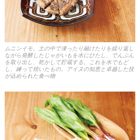
ムニンイモ。土の中で凍ったり融けたりを繰り返し
ながら発酵したじゃがいもを水にひたし、でんぷん
を取り出し、乾かして貯蔵する。これを水でもど
し、練って焼いたもの。アイヌの知恵と卓越した技
が込められた食べ物