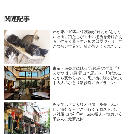
関連記事
わが家の10匹の保護猫が“けんか”をしな
い理由。猫たちが上手に場所を分け合え
る、仲良く暮らすための部屋づくり｜生
きづらい世界で、猫が教えてくれたこと
／咲セリ
東京・表参道に残る“元銭湯”の面影「と
んかつ まい泉 青山本店」へ。10代のこ
ろから変わらない、思い出の味を訪ねて
｜大人のひとり散歩道／カメラマン・石
黒美穂子さん
円安でも「大人ひとり旅」を楽しみた
い。海外ならどこへ行く？ロストバゲー
ジ対策にはAirTag！旅の達人・地曳いく
子さんの最新旅術