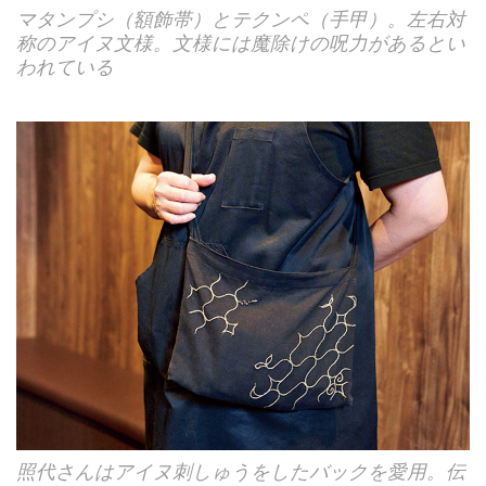
マタンプシ（額飾帯）とテクンペ（手甲）。左右対
称のアイヌ文様。文様には魔除けの呪力があるとい
われている
照代さんはアイヌ刺しゅうをしたバックを愛用。伝