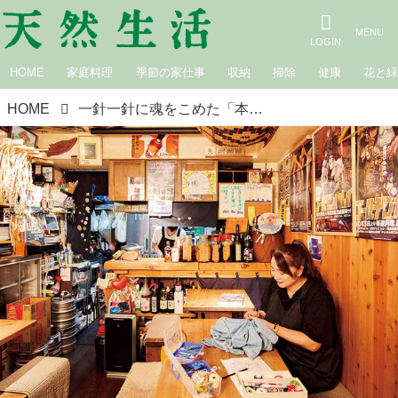
HOME
家庭料理
季節の家仕事
収納
掃除
健康
花と
HOME
一針一針に魂をこめた「本物のアイヌ刺しゅう」を日常に。デニムシャツやバッグに刺して“民族の誇り”を身につけたい／ハルコㇿ店主・宇佐照代さん