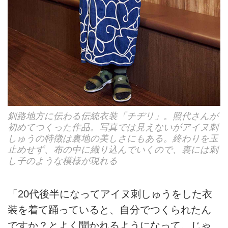
釧路地方に伝わる伝統衣装「チヂリ」。照代さんが
初めてつくった作品。写真では見えないがアイヌ刺
しゅうの特徴は裏地の美しさにもある。終わりを玉
止めせず、布の中に織り込んでいくので、裏には刺
し子のような模様が現れる
「20代後半になってアイヌ刺しゅうをした衣
装を着て踊っていると、自分でつくられたん
ですか？とよく聞かれるようになって。じゃ