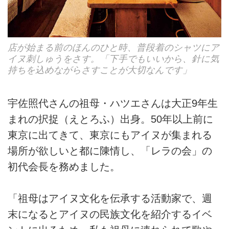
店が始まる前のほんのひと時、普段着のシャツにア
イヌ刺しゅうをさす。「下手でもいいから、針に気
持ちを込めながらさすことが大切なんです」
宇佐照代さんの祖母・ハツエさんは大正9年生
まれの択捉（えとろふ）出身。50年以上前に
東京に出てきて、東京にもアイヌが集まれる
場所が欲しいと都に陳情し、「レラの会」の
初代会長を務めました。
「祖母はアイヌ文化を伝承する活動家で、週
末になるとアイヌの民族文化を紹介するイベ