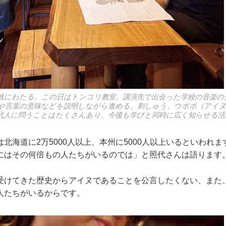
岐にわたる。この日はトンコリ教室。講演先で出会った学校の音楽の
や言葉の意味などを説明しながら進める。刺しゅう、ウポポ（アイヌ
代人に問うことはたくさんあり、今後も学びと同時に広く知らせる活
北海道に2万5000人以上、本州に5000人以上いるといわれ
にはその何倍もの人たちがいるのでは」と照代さんは語ります
受けてきた歴史からアイヌであることを公言したくない、また
人たちがいるからです。