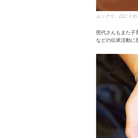
ムックリ。口にくわ
照代さんもまた子
などの伝承活動に