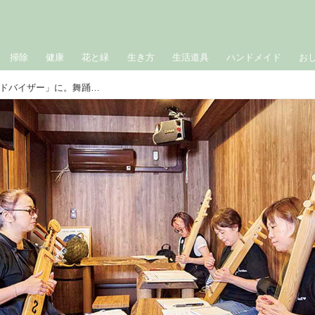
掃除
健康
花と緑
生き方
生活道具
ハンドメイド
お
釧路に生まれ、東京で「アイヌ文化アドバイザー」に。舞踊や楽器演奏、アイヌの伝統文化を通して思う“だれかと区別しなくてもいい”ということ／ハルコㇿ店主・宇佐照代さん