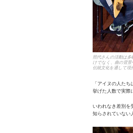
照代さんの活動は多
けでなく、曲の背景
伝統文化を通して現
「アイヌの人たちは
挙げた人数で実際
いわれなき差別を
知らされていない