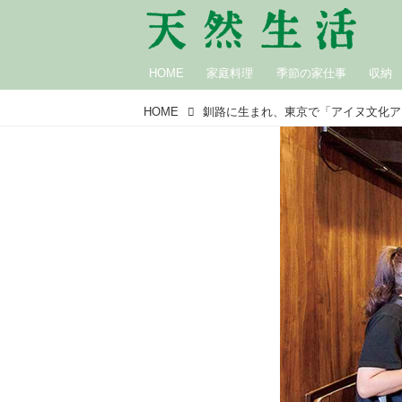
HOME
家庭料理
季節の家仕事
収納
HOME