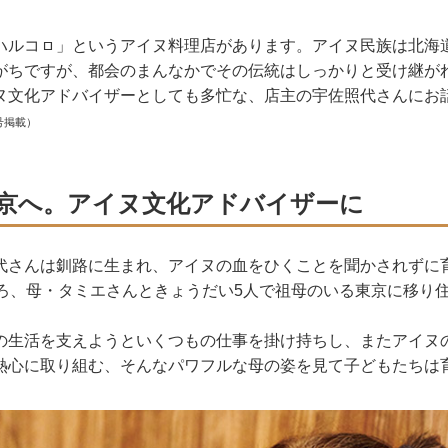
ハルコㇿ」というアイヌ料理店があります。アイヌ民族は北海
がちですが、都会のまんなかでその伝統はしっかりと受け継が
ヌ文化アドバイザーとしても多忙な、店主の宇佐照代さんにお
号掲載）
京へ。アイヌ文化アドバイザーに
代さんは釧路に生まれ、アイヌの血をひくことを聞かされずに
ころ、母・タミエさんときょうだい5人で祖母のいる東京に移り
の生活を支えようといくつもの仕事を掛け持ちし、またアイヌ
熱心に取り組む、そんなパワフルな母の姿を見て子どもたちは