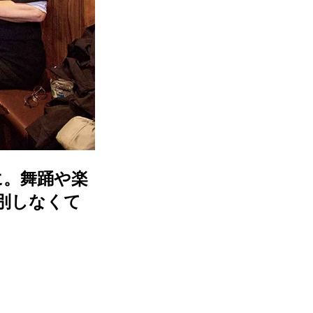
に。舞踊や楽
別しなくて