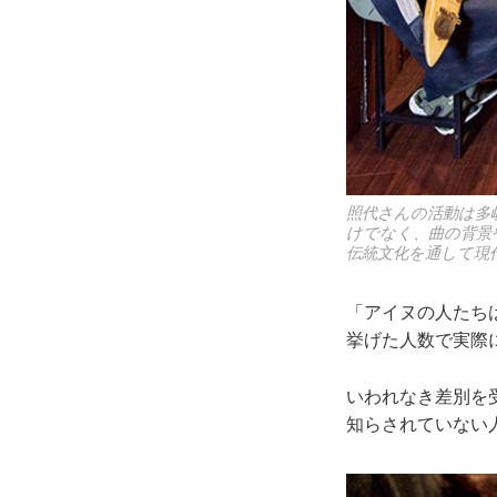
照代さんの活動は多
けでなく、曲の背景
伝統文化を通して現
「アイヌの人たちは
挙げた人数で実際
いわれなき差別を
知らされていない