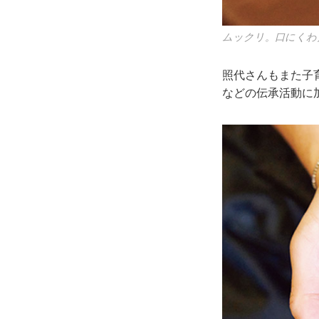
ムックリ。口にくわ
照代さんもまた子
などの伝承活動に