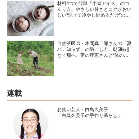
材料4つで簡単「小倉アイス」のつ
くり方。やさしい甘さとコクがおい
しい“混ぜて冷やし固めるだけ”のひ
んやりおやつ／お菓子研究家・本間
節子さん
自然派医師・本間真二郎さんの「夏
バテ知らず」の過ごし方。朝5時起
きで畑へ、妻の理恵さんと“体の
声”を聞きながら自然豊かに暮らす
連載
お笑い芸人・白鳥久美子
「白鳥久美子の手作り暮らし」