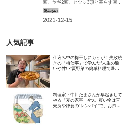
頭、ヤギ2頭、ヒツジ3頭と暮らす写真
家の田頭真理子さん。家畜やペットと
してではなく、家族として動物たちと
暮らす日々を写真とともにお届けしま
す。
人気記事
仕込み中の梅干しにカビが！失敗続
きの「梅仕事」で学んだ“人生の酸
いや甘い”夏野菜の簡単料理で暑さ
を乗り切る｜たんぽぽ白鳥久美子の
手づくり暮らし
料理家・中川たまさんが早起きして
やる「夏の家事」4つ。買い物は直
売所や鎌倉の“レンバイ”で、お風呂
掃除は朝の日課に