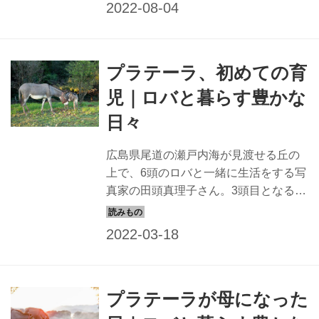
りと生活するロバたちの様子をご紹介
します。
プラテーラ、初めての育
児｜ロバと暮らす豊かな
日々
広島県尾道の瀬戸内海が見渡せる丘の
上で、6頭のロバと一緒に生活をする写
真家の田頭真理子さん。3頭目となる男
の子のロバが、家族の一員になったの
は3年半程前のこと。当時の様子を田頭
さんが撮影した写真と合わせてご紹介
します。
プラテーラが母になった