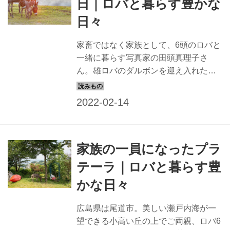
日｜ロバと暮らす豊かな
日々
家畜ではなく家族として、6頭のロバと
一緒に暮らす写真家の田頭真理子さ
ん。雄ロバのダルボンを迎え入れた日
のこと、そして雌ロバのプラテーラが
お母さんになったときのことを綴って
いただきました。見ているだけで笑み
がこぼれる、田頭さんが撮影した写真
と合わせてお楽しみください。
家族の一員になったプラ
テーラ｜ロバと暮らす豊
かな日々
広島県は尾道市。美しい瀬戸内海が一
望できる小高い丘の上でご両親、ロバ6