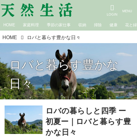
HOME
家庭料理
季節の家仕事
収納
掃除
健康
花と
HOME
ロバと暮らす豊かな日々
ロバと暮らす豊かな
日々
ロバの暮らしと四季 ー
初夏ー｜ロバと暮らす豊
かな日々