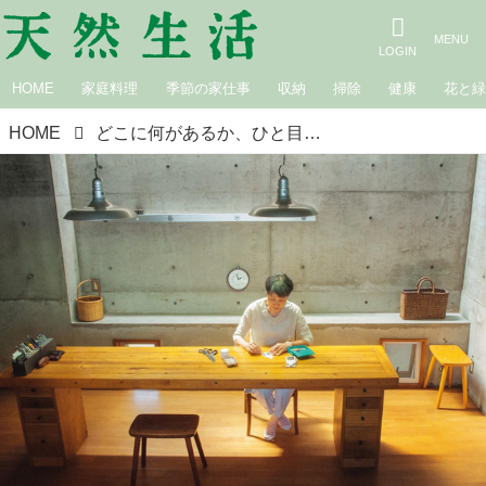
HOME
家庭料理
季節の家仕事
収納
掃除
健康
花と
HOME
どこに何があるか、ひと目でわかる「一目瞭然の家」