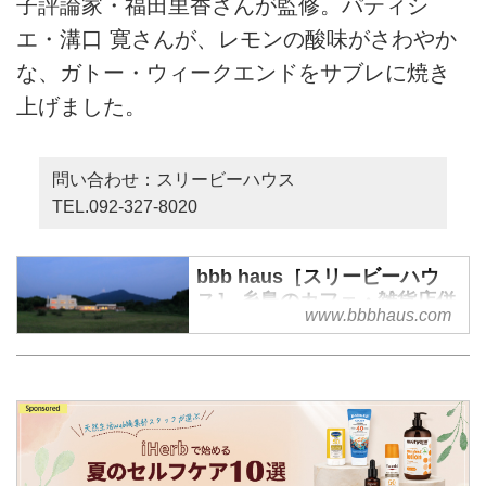
子評論家・福田里香さんが監修。パティシ
エ・溝口 寛さんが、レモンの酸味がさわやか
な、ガトー・ウィークエンドをサブレに焼き
上げました。
問い合わせ：スリービーハウス
TEL.092-327-8020
bbb haus［スリービーハウ
ス］ 糸島のカフェ・雑貨店併
www.bbbhaus.com
設、宿泊施設｜株式会社ウィ
ークス
bbb haus［スリービーハウス］は
［スリービーポッターズ］を運営
する株式会社ウィークスによる糸
島のゲストハウスです。ショッ
プ、カフェで海を眺めながら心地