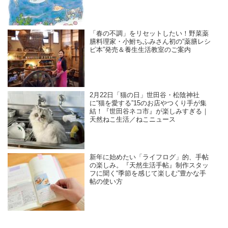
「春の不調」をリセットしたい！野菜薬
膳料理家・小鮒ちふみさん初の“薬膳レシ
ピ本”発売＆養生生活教室のご案内
2月22日「猫の日」世田谷・松陰神社
に“猫を愛する”15のお店やつくり手が集
結！『世田谷ネコ市』が楽しみすぎる｜
天然ねこ生活／ねこニュース
新年に始めたい「ライフログ」的、手帖
の楽しみ。『天然生活手帖』制作スタッ
フに聞く“季節を感じて楽しむ”豊かな手
帖の使い方