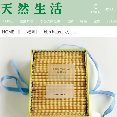
HOME
家庭料理
季節の家仕事
収納
掃除
健康
花と
HOME
［福岡］「bbb haus」の「サブレ・ウィークエンド・シトロン」発売