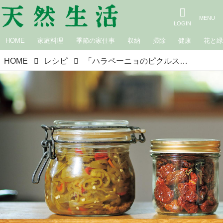
HOME
家庭料理
季節の家仕事
収納
掃除
健康
花と
HOME
レシピ
「ハラペーニョのピクルス」のつくり方｜山戸ユカさん 八ヶ岳の冬ごもり「定番の保存食」