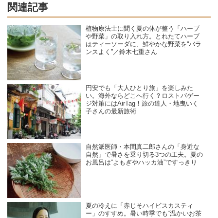
関連記事
植物療法士に聞く夏の体が整う「ハーブ
や野菜」の取り入れ方。とれたてハーブ
はティーソーダに、鮮やかな野菜を“バラ
ンスよく”／鈴木七重さん
円安でも「大人ひとり旅」を楽しみた
い。海外ならどこへ行く？ロストバゲー
ジ対策にはAirTag！旅の達人・地曳いく
子さんの最新旅術
自然派医師・本間真二郎さんの「身近な
自然」で暑さを乗り切る3つの工夫。夏の
お風呂は“よもぎやハッカ油”ですっきり
夏の冷えに「赤じそハイビスカスティ
ー」のすすめ。暑い時季でも“温かいお茶