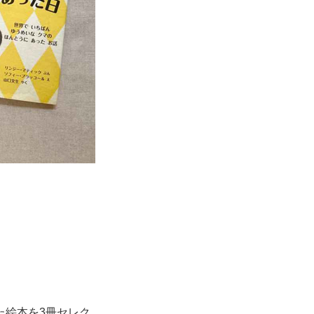
た絵本を3冊セレク