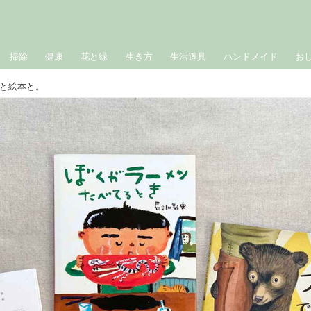
掃除
健康
花と緑
生き方
生活道具
ハンドメイド
お
と絵本と。