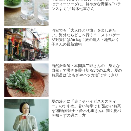
はティーソーダに、鮮やかな野菜を“バラ
ンスよく”／鈴木七重さん
円安でも「大人ひとり旅」を楽しみた
い。海外ならどこへ行く？ロストバゲー
ジ対策にはAirTag！旅の達人・地曳いく
子さんの最新旅術
自然派医師・本間真二郎さんの「身近な
自然」で暑さを乗り切る3つの工夫。夏の
お風呂は“よもぎやハッカ油”ですっきり
夏の冷えに「赤じそハイビスカスティ
ー」のすすめ。暑い時季でも“温かいお茶
を”植物療法士・鈴木七重さんに聞く夏バ
テ知らずの過ごし方