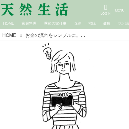
HOME
家庭料理
季節の家仕事
収納
掃除
健康
花と
HOME
お金の流れをシンプルに。考えない家計管理◇お金の通り道を意識する