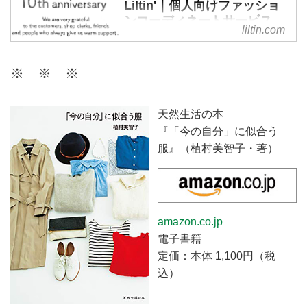
Liltin'｜個人向けファッショ
ンコーディネートサービス
liltin.com
リルティンは、個人の方が日頃の
ファッションに関するお悩みを相
※ ※ ※
談できる、パーソナルなコーディ
ネートサービスです。今のあなた
に似合うスタイルを現役スタイリ
天然生活の本
ストがご提案。ファッションを楽
『「今の自分」に似合う
しむお手伝いをいたします。
服』（植村美智子・著）
amazon.co.jp
電子書籍
定価：本体 1,100円（税
込）