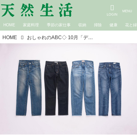
HOME
家庭料理
季節の家仕事
収納
掃除
健康
花と
HOME
おしゃれのABC◇ 10月「デニム迷子さんにおすすめ。大人のデニムパンツ」その（1） 現役スタイリストが、おしゃれの悩みを解決｜植村美智子