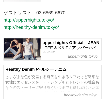
ガジンの配信。
ゲストリスト｜03-6869-6670
http://upperhights.tokyo/
http://healthy-denim.tokyo/
upper hights Official – JEAN
, TEE & KNIT / アッパーハイ
ツ公式
upperhights.tokyo
upper hightsは2014年6月に立ち
上がったDENIM（デニム）を中
Healthy Denim /ヘルシーデニム
心としたTOKYOのブランド。
upper hights のコレクションは
さまざまな色が交差する時代を生きるタフだけど繊細な
【SIMPLE】かつ【STYLISH】が
女性にエッセンスを・・・シンプルとトレンドの融合あ
テーマ。それを表現するために、
なたのストーリーに寄り添ういつまでも愛し続けたいエ
生地、フィット、デザインを細部
モーショナルなデニムそれがHealthy Denim。
healthy-denim.tokyo
まで計算し構築します。SIMPLE
の中にある驚き