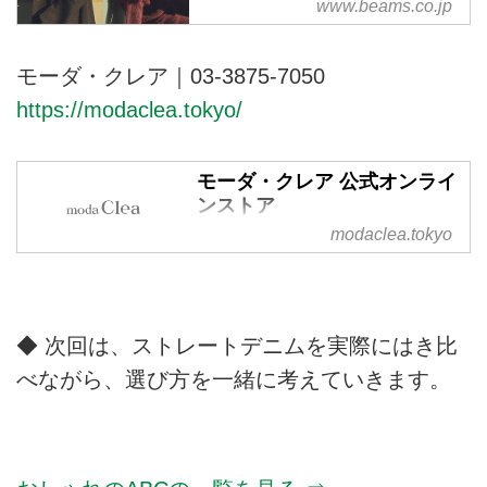
www.beams.co.jp
が自分らしく、心地良くファッシ
ョンを楽しむことのできるアイテ
ムを提案します。
モーダ・クレア｜03-3875-7050
https://modaclea.tokyo/
モーダ・クレア 公式オンライ
ンストア
modaclea.tokyo
ランバン オン ブルー, マッキント
ッシュ フィロソフィー, マーガレ
ット ハウエル アイデア, コンポジ
ションナイン, アニエスベーなど
の人気ブランドのレディースシュ
◆ 次回は、ストレートデニムを実際にはき比
ーズを製造販売するモーダ・クレ
べながら、選び方を一緒に考えていきます。
アの公式通販サイト。：即日出
荷・送料無料（注文10,000円以
上）・サイズ交換可。