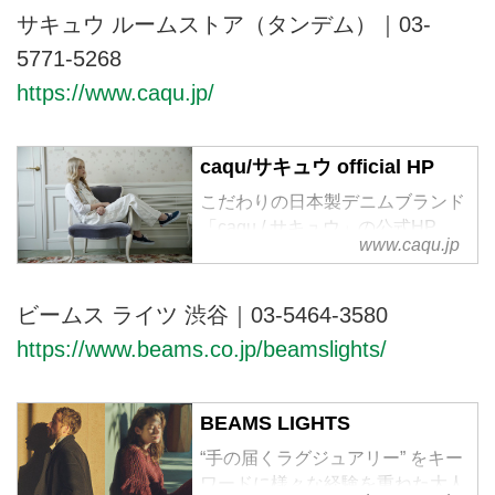
【SURPRISE】。これが表現で
サキュウ ルームストア（タンデム）｜03-
きない限りコレクションは生まれ
5771-5268
ません。100年以上続くWORK
https://www.caqu.jp/
WEARとしてのDENIM（デニ
ム）から、新たな解釈をもとに洗
練され【SOPHISTICATED】...
caqu/サキュウ official HP
こだわりの日本製デニムブランド
「caqu / サキュウ」の公式HP
www.caqu.jp
ビームス ライツ 渋谷｜03-5464-3580
https://www.beams.co.jp/beamslights/
BEAMS LIGHTS
“手の届くラグジュアリー” をキー
ワードに様々な経験を重ねた大人