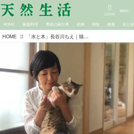
HOME
家庭料理
季節の家仕事
収納
掃除
健康
花と
HOME
「水と木」長谷川ちえ｜猫と暮らす