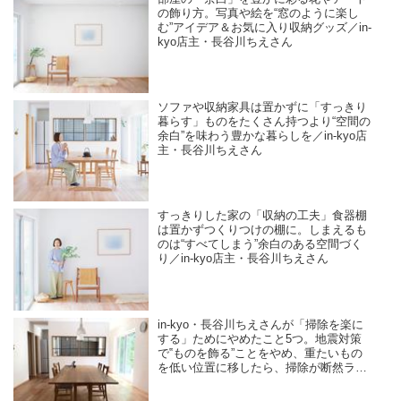
の飾り方。写真や絵を“窓のように楽し
む”アイデア＆お気に入り収納グッズ／in-
kyo店主・長谷川ちえさん
ソファや収納家具は置かずに「すっきり
暮らす」ものをたくさん持つより“空間の
余白”を味わう豊かな暮らしを／in-kyo店
主・長谷川ちえさん
すっきりした家の「収納の工夫」食器棚
は置かずつくりつけの棚に。しまえるも
のは“すべてしまう”余白のある空間づく
り／in-kyo店主・長谷川ちえさん
in-kyo・長谷川ちえさんが「掃除を楽に
する」ためにやめたこと5つ。地震対策
で‟ものを飾る”ことをやめ、重たいもの
を低い位置に移したら、掃除が断然ラク
に