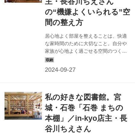
主・長谷川ちえさん
の“機嫌よくいられる”空
間の整え方
居心地よく部屋を整えることは、快適
な家時間のために大切なこと。自分や
家族が心地よく過ごせる空間のつくり
方を見つけた、5人の整え方を拝見しま
す。今回は、エッセイストで器と生活
雑貨の店「in-kyo」店主の長谷川ちえさ
んの暮らしの整え方です。 （『天然生
活』2021年1月号掲載）
私の好きな図書館。宮
城・石巻「石巻 まちの
本棚」／in-kyo店主・長
谷川ちえさん