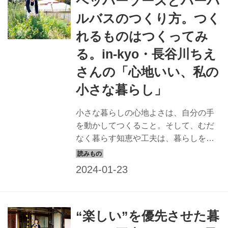
ペッパーソースとハーバ
ルバスのつくり方。つく
れるものはつくってみ
る。in-kyo・長谷川ちえ
さんの「心地いい、私の
小さな暮らし」
小さな暮らしの心地よさは、自分の手
を動かしてつくること。そして、むだ
なく暮らす知恵や工夫は、暮らしを豊
かにしてくれます。暮らしのちょっと
したものも、手づくりしてみると話す
「in-kyo」店主の長谷川ちえさんに、お
すすめのレシピを教わりました。
（『天然生活』2023年2月号掲載）
“楽しい”を優先させた暮