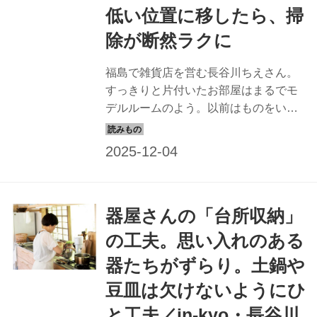
低い位置に移したら、掃
除が断然ラクに
福島で雑貨店を営む長谷川ちえさん。
すっきりと片付いたお部屋はまるでモ
デルルームのよう。以前はものをいろ
いろ飾るのが好きだったという長谷川
さんに、掃除をらくにするためにやめ
たこと、やめて失敗したことを教えて
もらいました。（『天然生活』2024年
12月号掲載）
器屋さんの「台所収納」
の工夫。思い入れのある
器たちがずらり。土鍋や
豆皿は欠けないようにひ
と工夫／in-kyo・長谷川