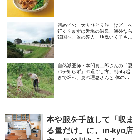
番レシピ／料理研究家・瀬尾幸子さ
ん｜8月のおすすめ記事
初めての「大人ひとり旅」はどこへ
行く？まずは近場の温泉、海外なら
韓国へ。旅の達人・地曳いく子さん
に聞く、失敗しないコツと必需品
自然派医師・本間真二郎さんの「夏
バテ知らず」の過ごし方。朝5時起
きで畑へ、妻の理恵さんと“体の
声”を聞きながら自然豊かに暮らす
本や服を手放して「収ま
る量だけ」に。in-kyo店