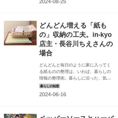
どんどん増える「紙も
の」収納の工夫。in-kyo
店主・長谷川ちえさんの
場合
どんどんと毎日のように家に入ってく
る紙ものの整理は、いわば、暮らしの
情報の整理術。暮らしに沿った、気負
わずできて続けられる工夫の数々。自
分のイメージに近づけるヒントがきっ
と。今回は、エッセイストで「in-kyo」
店主の長谷川ちえさんに、紙ものの収
納について伺いました。（『天然生
活』2022年9月掲載）