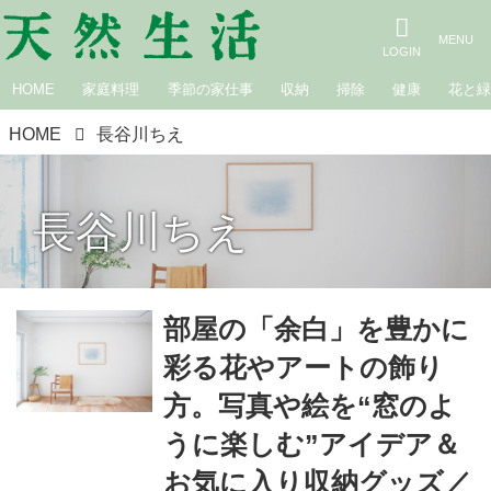
HOME
家庭料理
季節の家仕事
収納
掃除
健康
花と
HOME
長谷川ちえ
長谷川ちえ
部屋の「余白」を豊かに
彩る花やアートの飾り
方。写真や絵を“窓のよ
うに楽しむ”アイデア＆
お気に入り収納グッズ／