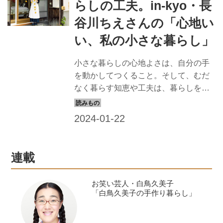
らしの工夫。in-kyo・長
谷川ちえさんの「心地い
い、私の小さな暮らし」
小さな暮らしの心地よさは、自分の手
を動かしてつくること。そして、むだ
なく暮らす知恵や工夫は、暮らしを豊
かにしてくれます。「in-kyo」店主の長
谷川ちえさんに、心地いい小さな暮ら
しについて伺いました。（『天然生
活』2023年2月号掲載）
連載
お笑い芸人・白鳥久美子
「白鳥久美子の手作り暮らし」