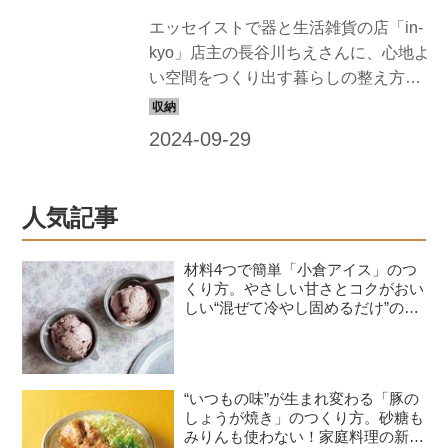
エッセイストで器と生活雑貨の店「in-
kyo」店主の長谷川ちえさんに、心地よ
い空間をつくり出す暮らしの整え方の
アイデアを聞きました。片づけや整頓
は、ほどほどに、がんばりすぎないこ
とも大切だそう。 （『天然生活』2021
年1月号掲載）
人気記事
材料4つで簡単「小倉アイス」のつ
くり方。やさしい甘さとコクがおい
しい“混ぜて冷やし固めるだけ”のひ
んやりおやつ／お菓子研究家・本間
節子さん
“いつもの味”が生まれ変わる「豚の
しょうが焼き」のつくり方。砂糖も
みりんも使わない！家庭料理の新定