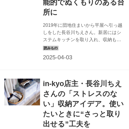
能的でぬくもりのある台
所に
2019年に団地住まいから平屋へ引っ越
しをした長谷川ちえさん。新居にはシ
ステムキッチンを取り入れ、収納も充
実しました。地元の木材で、地元の職
人さんと一緒につくった台所がふだん
の暮らしに、いくつもの小さな喜びを
もたらします。（『天然生活』2019年
11月号掲載）
in-kyo店主・長谷川ちえ
さんの「ストレスのな
い」収納アイデア。使い
たいときに“さっと取り
出せる”工夫を