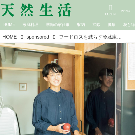
HOME
家庭料理
季節の家仕事
収納
掃除
健康
花と
HOME
sponsored
フードロスを減らす冷蔵庫整理術／本多さおりさん