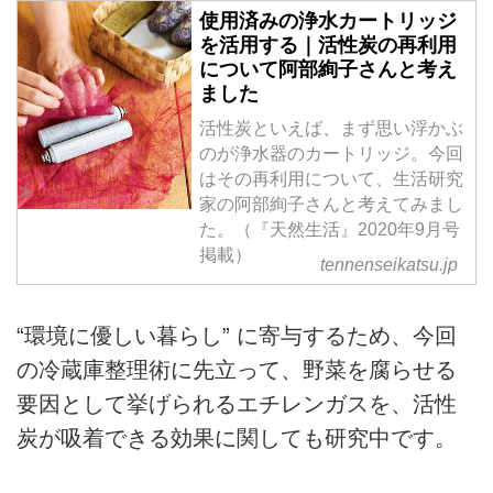
使用済みの浄水カートリッジ
を活用する｜活性炭の再利用
について阿部絢子さんと考え
ました
活性炭といえば、まず思い浮かぶ
のが浄水器のカートリッジ。今回
はその再利用について、生活研究
>
家の阿部絢子さんと考えてみまし
た。（『天然生活』2020年9月号
掲載）
tennenseikatsu.jp
“環境に優しい暮らし” に寄与するため、今回
の冷蔵庫整理術に先立って、野菜を腐らせる
要因として挙げられるエチレンガスを、活性
炭が吸着できる効果に関しても研究中です。