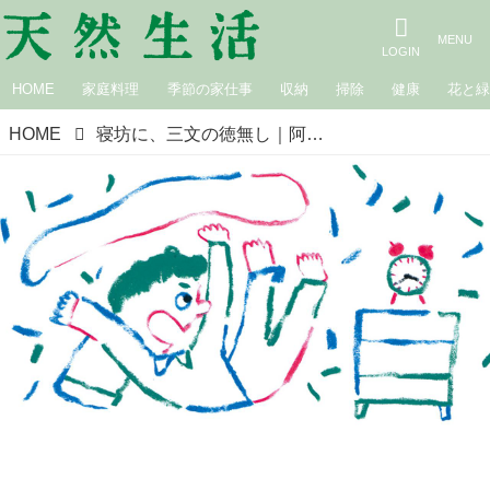
HOME
家庭料理
季節の家仕事
収納
掃除
健康
花と
HOME
寝坊に、三文の徳無し｜阿部絢子の七転び八起き