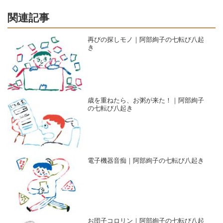
関連記事
再びの探しモノ｜阿部絢子の七転び八起
き
歳を重ねたら、お粥が来た！｜阿部絢子
の七転び八起き
電子機器音痴｜阿部絢子の七転び八起き
お団子コロリン｜阿部絢子の七転び八起