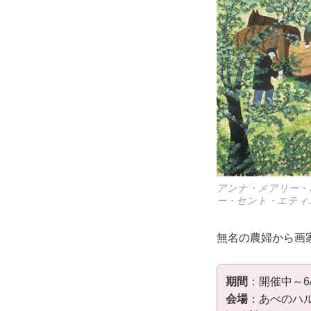
アンナ・メアリー・
ー・セント・エティエンヌ、
無名の農婦から画
期間
：開催中～6/
会場
：あべのハル