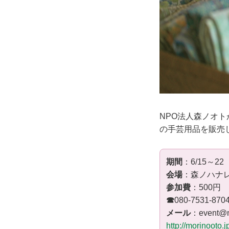
NPO法人森ノオ
の手芸用品を販売
期間
：6/15～22
会場
：森ノハナレ
参加費
：500円
☎
080-7531-87
メール
：event@
http://morinooto.j