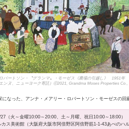
ロバートソン・〝グランマ〟・モーゼス《農場の引越し》 1951年
ニューヨーク寄託）ⓒ2021, Grandma Moses Properties Co., 
家になった、アンナ・メアリー・ロバートソン・モーゼスの回
27（火～金曜10:00～20:00、土～月曜、祝日10:00～18:00）
カス美術館（大阪府大阪市阿倍野区阿倍野筋1-1-43あべのハル