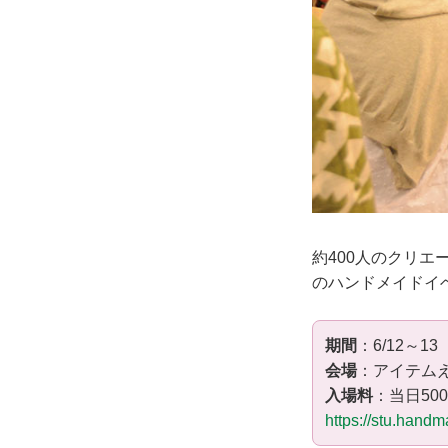
約400人のクリ
のハンドメイドイ
期間
：6/12～13（
会場
：アイテムえ
入場料
：当日50
https://stu.hand