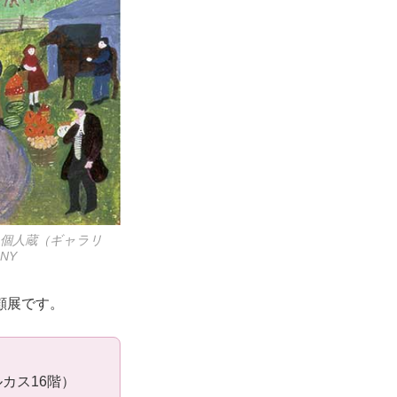
 個人蔵（ギャラリ
NY
顧展です。
カス16階）