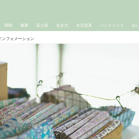
掃除
健康
花と緑
生き方
生活道具
ハンドメイド
お
インフォメーション