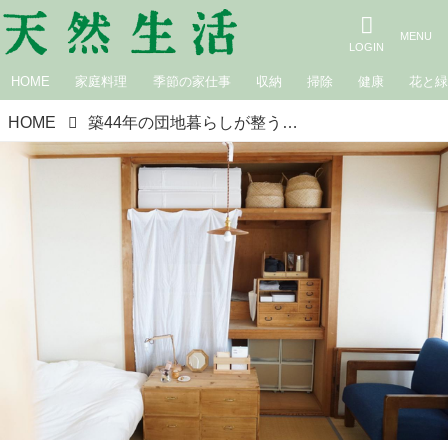
HOME
家庭料理
季節の家仕事
収納
掃除
健康
花と
HOME
築44年の団地暮らしが整う、心地いい収納術／インスタグラマー＠showsworksしょ～この暮らしの見直し