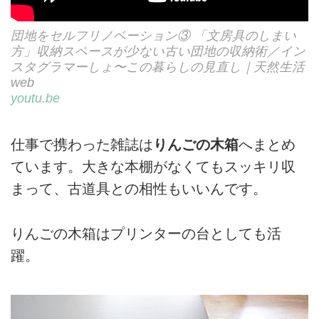
団地をセルフリノベーション③ 「文房具のしまい
方」収納スペースが少ない古い団地の収納術／イン
スタグラマーしょ〜この暮らしの見直し｜天然生活
web
youtu.be
仕事で携わった雑誌は
りんごの木箱
へまとめ
ています。大きな本棚がなくてもスッキリ収
まって、古道具との相性もいいんです。
りんごの木箱はプリンターの台としても活
躍。