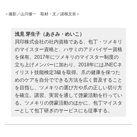
＜撮影／山川修一 取材・文／諸根文奈＞
浅見 芽生子（あさみ・めいこ）
貝印株式会社の社内資格である、包丁・ツメキリ
のマイスター資格と、ハサミのアドバイザー資格
を保有。2017年にツメキリのマイスター制度の
立ち上げメンバーに加わり、2018年にはJNECネ
イリスト技能検定3級を取得。爪の健康を保つた
めのケアを自分でできる方法を広く普及すること
を目指し、ツメキリの選び方や爪の正しい切り方
を確立。講習、実習を通して啓蒙活動を行ってい
る。ツメキリの啓蒙活動のほかに、包丁マイスタ
ーとして包丁研ぎのサービスにも従事する。