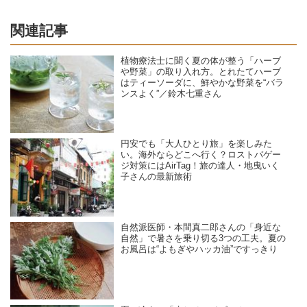
関連記事
植物療法士に聞く夏の体が整う「ハーブ
や野菜」の取り入れ方。とれたてハーブ
はティーソーダに、鮮やかな野菜を“バラ
ンスよく”／鈴木七重さん
円安でも「大人ひとり旅」を楽しみた
い。海外ならどこへ行く？ロストバゲー
ジ対策にはAirTag！旅の達人・地曳いく
子さんの最新旅術
自然派医師・本間真二郎さんの「身近な
自然」で暑さを乗り切る3つの工夫。夏の
お風呂は“よもぎやハッカ油”ですっきり