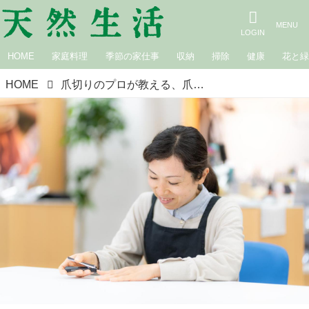
HOME
家庭料理
季節の家仕事
収納
掃除
健康
花と
HOME
爪切りのプロが教える、爪を健康に保つための秘訣