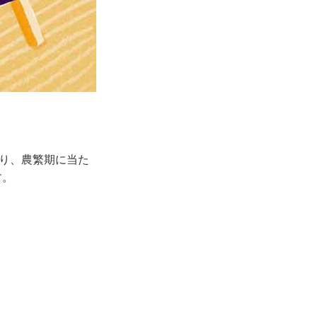
たり、農繁期に当た
す。