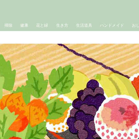
掃除
健康
花と緑
生き方
生活道具
ハンドメイド
お