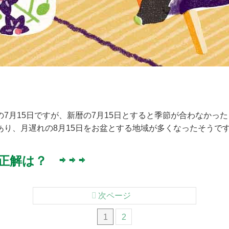
。
7月15日ですが、新暦の7月15日とすると季節が合わなかっ
あり、月遅れの8月15日をお盆とする地域が多くなったそうで
解は？ ⇨ ⇨ ⇨
次ページ
1
2