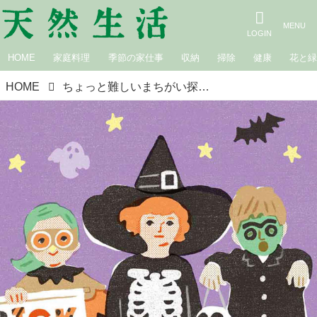
HOME
家庭料理
季節の家仕事
収納
掃除
健康
花と
HOME
ちょっと難しいまちがい探し｜ハロウィン