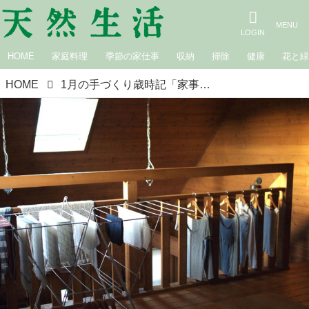
HOME
家庭料理
季節の家仕事
収納
掃除
健康
花と
HOME
1月の手づくり歳時記「家事も暮らしも快適に。ログハウスに暮らしてよかったこと」／山・海暮らしの自給自足ダイアリー