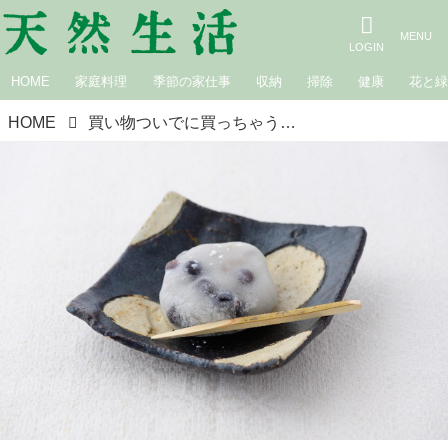
HOME
家庭料理
季節の家仕事
収納
掃除
健康
花と
HOME
買い物ついでに買っちゃうおやつ｜木村衣有子さん・山崎製パン「豆大福」