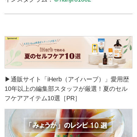
た。直径21cm＝日本の器の寸法
でいうと7寸、深さが3cmの使い
勝手がよさそうな品なので、せっ
せとパンを食べてシ
▶通販サイト「iHerb（アイハーブ）」愛用歴
10年以上の編集部スタッフが厳選！夏のセル
フケアアイテム10選［PR］