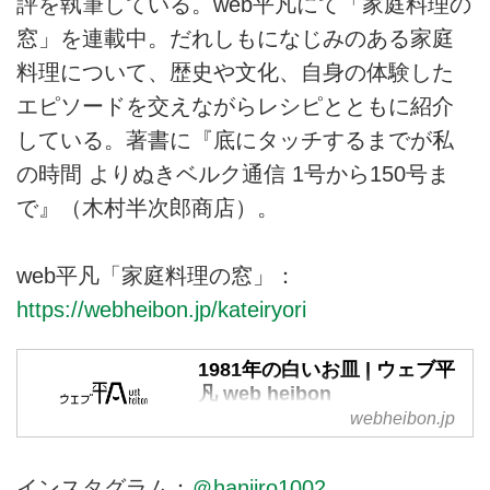
評を執筆している。web平凡にて「家庭料理の
窓」を連載中。だれしもになじみのある家庭
料理について、歴史や文化、自身の体験した
エピソードを交えながらレシピとともに紹介
している。著書に『底にタッチするまでが私
の時間 よりぬきベルク通信 1号から150号ま
で』（木村半次郎商店）。
web平凡「家庭料理の窓」：
https://webheibon.jp/kateiryori
1981年の白いお皿 | ウェブ平
凡 web heibon
webheibon.jp
今年も「ヤマザキ春のパンまつ
り」がはじまった。 昨春のパ
ンまつりではお皿を2枚もらっ
インスタグラム：
＠hanjiro1002