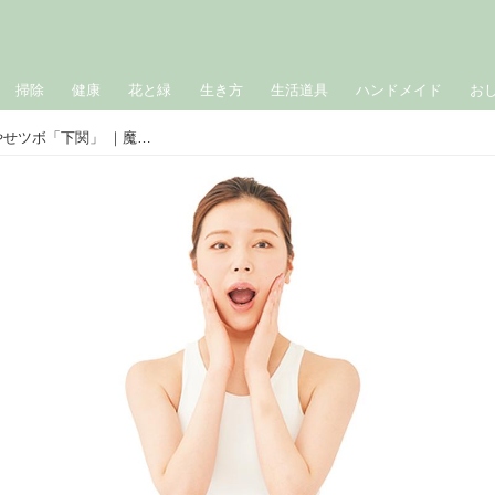
掃除
健康
花と緑
生き方
生活道具
ハンドメイド
お
顔のむくみ解消におすすめ！ 基本のやせツボ「下関」 ｜魔法のツボ／整体師・吉田佳代