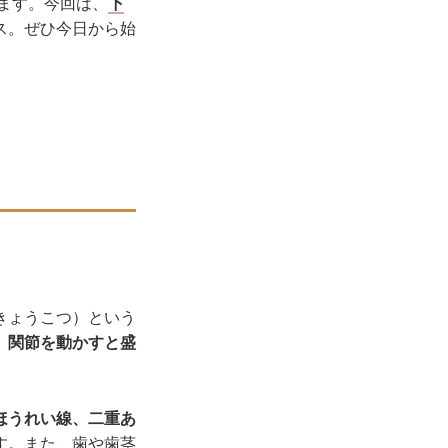
きます。今回は、
下
ス。ぜひ今日から始
」
きょうこつ）という
）関節を動かすと盛
ほうれい線、二重あ
す。また、歯や歯茎