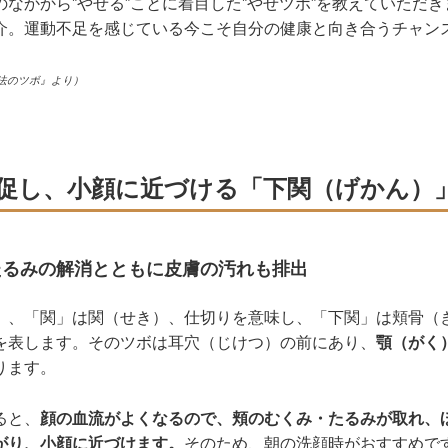
なかから‟やせる”ことに着目した‟やせツボ”を教えていただ
介。運動不足を感じている今こそ自分の健康と向き合うチャン
。
法のツボ』より）
促し、小顔に近づける「下関（げかん）
たるみの解消とともに皮膚の汚れも排出
）、「関」は関（せき）、仕切りを意味し、「下関」は頬骨（
を表します。そのツボは耳穴（じけつ）の前にあり、
顎（がく
ります。
ると、
顔の血流がよくなるので、頬のむくみ・たるみが取れ、
がり、小顔に近づけます。
そのため、朝の洗顔時がおすすめで