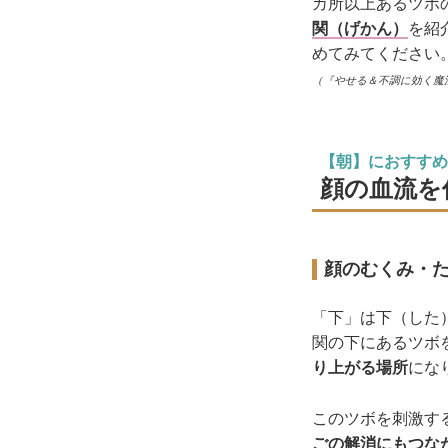
カ所以上あるツボの
関（げかん）
を紹
めてみてください
（『やせる＆不調に効く魔
【朝】におすすめ
顔の血流を
顔のむくみ・
「下」は下（した
関の下にあるツボ
り上がる場所
にな
このツボを刺激す
ごの解消にもつな