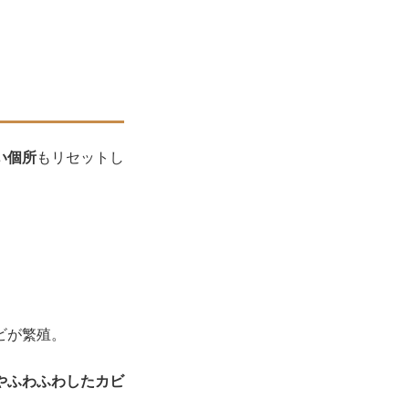
い個所
もリセットし
ビが繁殖。
やふわふわしたカビ