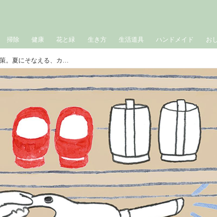
掃除
健康
花と緑
生き方
生活道具
ハンドメイド
お
「湿気がこもりやすい場所」のカビ対策。夏にそなえる、カビの “リセット掃除” ／本橋ひろえさん（ナチュラルクリーニング講師）