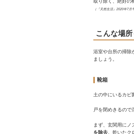
取り除く、絶好の
（『天然生活』2020年7月
こんな場所
浴室や台所の掃除
ましょう。
靴箱
土の中にいるカビ
戸を閉めきるので
まず、玄関用にノ
を除去
。乾いたク