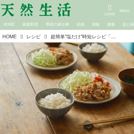
HOME
家庭料理
季節の家仕事
収納
掃除
健康
花と
HOME
レシピ
超簡単”塩だけ”時短レシピ「豚肉の塩しょうが焼き」のつくり方｜角田真秀さん、夏の適塩料理