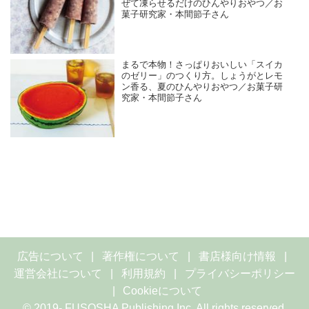
ぜて凍らせるだけのひんやりおやつ／お
菓子研究家・本間節子さん
まるで本物！さっぱりおいしい「スイカ
のゼリー」のつくり方。しょうがとレモ
ン香る、夏のひんやりおやつ／お菓子研
究家・本間節子さん
広告について
著作権について
書店様向け情報
運営会社について
利用規約
プライバシーポリシー
Cookieについて
© 2019- FUSOSHA Publishing Inc. All rights reserved.