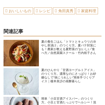
おいしいもの
レシピ
角田真秀
家庭料理
関連記事
夏の養生ごはん「トマトとキュウリの冷
やし茶漬け」のつくり方。夏バテ対策に
も！農家が教える夏野菜の“おいしい”食
べ方／自然菜園スクール・竹内裕子さん
夏のひんやり「甘酒ヨーグルトアイス」
のつくり方。濃厚なのにさっぱり！お砂
糖なしで“体にうれしい”簡単手づくりア
イス｜榎本美沙の発酵暮らし
簡単「小豆甘酒アイスバー」のつくり
方。小豆と甘酒たっぷりでヘルシー！混