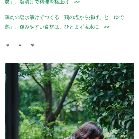
腐」。塩漬けで料理を格上げ >>
鶏肉の塩水漬けでつくる「鶏の塩から揚げ」と「ゆで
鶏」。傷みやすい食材は、ひとまず塩水に >>
＊ ＊ ＊