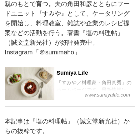
親のもとで育つ。夫の角田和彦とともにフー
ドユニット『すみや』として、ケータリング
を開始し、料理教室、雑誌や企業のレシピ提
案などの活動を行う。著書『塩の料理帖』
（誠文堂新光社）が好評発売中。
Instagram「＠sumimaho」
Sumiya Life
「すみや／料理家・角田真秀」の
ホームページです。最新情報は、
www.sumiyalife.com
Instagramにて発信しています。
併せてご覧ください。
photo: 三木麻奈 ／ styling: 朴玲愛
本記事は『塩の料理帖』（誠文堂新光社）か
らの抜粋です。