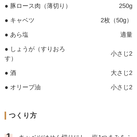
● 豚ロース肉（薄切り）
250g
● キャベツ
2枚（50g）
● あら塩
適量
● しょうが（すりおろ
小さじ2
す）
● 酒
大さじ2
● オリーブ油
小さじ2
つくり方
1