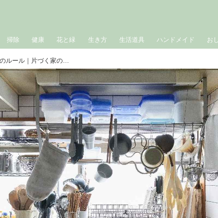
掃除
健康
花と緑
生き方
生活道具
ハンドメイド
お
後藤由紀子さんのがんばらない片づけのルール｜片づく家の工夫