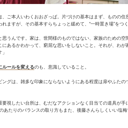
は、ご本人いわくおおざっぱ。片づけの基本はまず、ものの住
われますが、その基本すらちょっと緩めて、“一時置き場”をつ
と思うんです。家は、世間様のものではない、家族のための空
こにあるかわかって、窮屈な思いをしないこと。それが、わが
す」
にルールを変える
のも、意識していること。
ビングは、雑多な印象にならないようにある程度は扉やふたの
重要視したい台所は、むだなアクションなく目当ての道具が手に
そのあたりのバランスの取り方もまた、後藤さんらしくいい塩梅