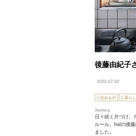
後藤由紀子
2022-07-02
読みもの
暮ら
日々続く片づけ。
ルール。halの
ました。