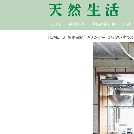
HOME
家庭料理
季節の家仕事
収納
HOME