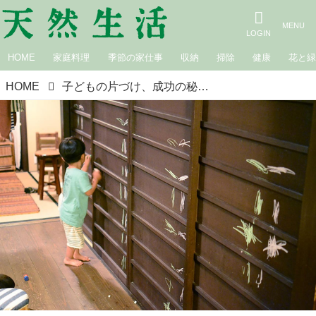
HOME
家庭料理
季節の家仕事
収納
掃除
健康
花と
HOME
子どもの片づけ、成功の秘訣は〇〇〇をぐっと下げること？！ ｜美濃羽まゆみのごきげんスイッチ。凸凹子育て＆暮らしと仕事