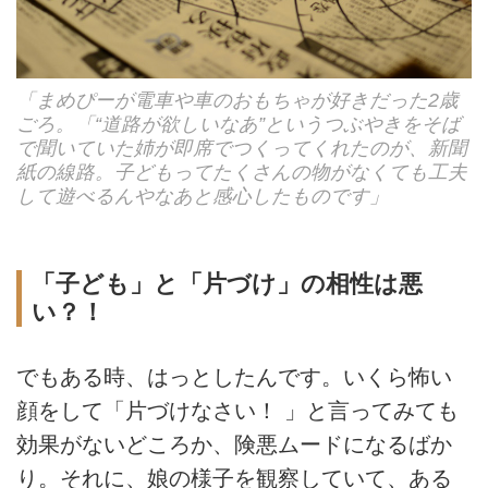
「まめぴーが電車や車のおもちゃが好きだった2歳
ごろ。「“道路が欲しいなあ”というつぶやきをそば
で聞いていた姉が即席でつくってくれたのが、新聞
紙の線路。子どもってたくさんの物がなくても工夫
して遊べるんやなあと感心したものです」
「子ども」と「片づけ」の相性は悪
い？！
でもある時、はっとしたんです。いくら怖い
顔をして「片づけなさい！ 」と言ってみても
効果がないどころか、険悪ムードになるばか
り。それに、娘の様子を観察していて、ある