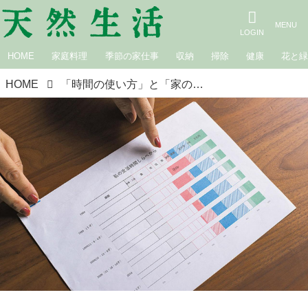
HOME
家庭料理
季節の家仕事
収納
掃除
健康
花と
HOME
「時間の使い方」と「家の中」を客観的に見直す方法。整理整頓アドバイザー・井田典子さんに聞く、片づけのコツ