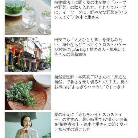
植物療法士に聞く夏の体が整う「ハーブ
や野菜」の取り入れ方。とれたてハーブ
はティーソーダに、鮮やかな野菜を“バラ
ンスよく”／鈴木七重さん
円安でも「大人ひとり旅」を楽しみた
い。海外ならどこへ行く？ロストバゲー
ジ対策にはAirTag！旅の達人・地曳いく
子さんの最新旅術
自然派医師・本間真二郎さんの「身近な
自然」で暑さを乗り切る3つの工夫。夏の
お風呂は“よもぎやハッカ油”ですっきり
夏の冷えに「赤じそハイビスカスティ
ー」のすすめ。暑い時季でも“温かいお茶
を”植物療法士・鈴木七重さんに聞く夏バ
テ知らずの過ごし方