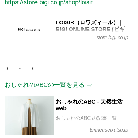
https://store.bigi.co.jp/shop/loisir
VOICE」を運営するフラッパーズ
のサイト。
LOISIR（ロワズィール） |
BIGI ONLINE STORE (ビギ
オンラインストア)
store.bigi.co.jp
株式会社ビギが運営する公式通販
サイト・LOISIR（ロワズィー
ル）のTOPページです。オフィシ
ャルサイトならではの豊富な品揃
＊ ＊ ＊
え。新規会員登録をすると1000
円クーポンプレゼント。
おしゃれのABCの一覧を見る ⇒
おしゃれのABC - 天然生活
web
おしゃれのABC の記事一覧
tennenseikatsu.jp