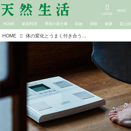
HOME
家庭料理
季節の家仕事
収納
掃除
健康
花と
HOME
体の変化とうまく付き合う｜人生後半、上手にくだる／一田憲子