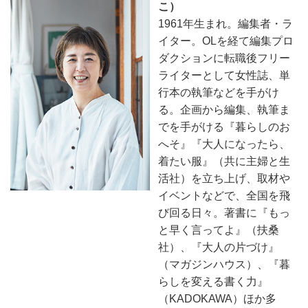
こ）
1961年生まれ。編集者・ラ
イター。OLを経て編集プロ
ダクションに転職後フリー
ライターとして女性誌、単
行本の執筆などを手がけ
る。企画から編集、執筆ま
でを手がける『暮らしのお
へそ』『大人になったら、
着たい服』（共に主婦と生
活社）を立ち上げ、取材や
イベントなどで、全国を飛
び回る日々。著書に『もっ
と早く言ってよ』（扶桑
社）、『大人の片づけ』
（マガジンハウス）、『暮
らしを変える書く力』
（KADOKAWA）ほか多