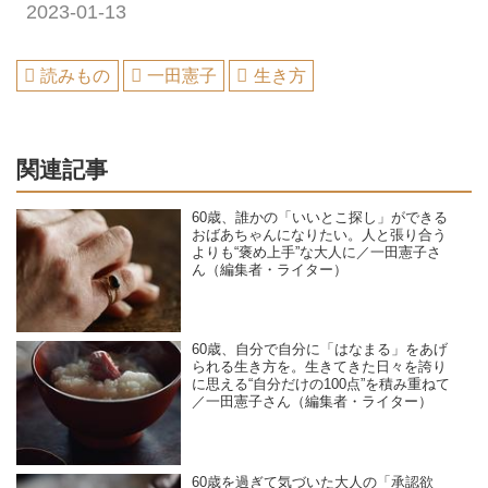
2023-01-13
読みもの
一田憲子
生き方
関連記事
60歳、誰かの「いいとこ探し」ができる
おばあちゃんになりたい。人と張り合う
よりも“褒め上手”な大人に／一田憲子さ
ん（編集者・ライター）
60歳、自分で自分に「はなまる」をあげ
られる生き方を。生きてきた日々を誇り
に思える“自分だけの100点”を積み重ねて
／一田憲子さん（編集者・ライター）
60歳を過ぎて気づいた大人の「承認欲