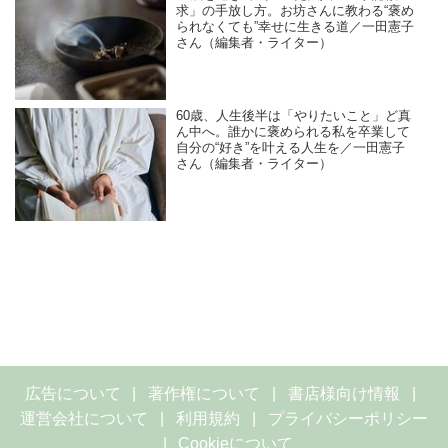
求」の手放し方。お坊さんに教わる“褒め
られなくても”幸せに生きる道／一田憲子
さん（編集者・ライター）
60歳、人生後半は「やりたいこと」ど真
ん中へ。誰かに褒められる私を卒業して
自分の“好き”を叶える人生を／一田憲子
さん（編集者・ライター）
広告について
著作権について
書店様向け情報
運営会社について
利用規約
プライバシーポリシー
Cookieについて