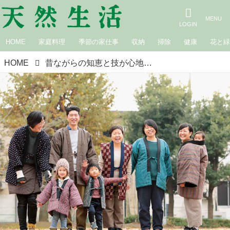
HOME
家庭料理
季節の家仕事
収納
掃除
健康
花と
HOME
昔ながらの知恵と技が心地いい。暖かくて温かい「綿入れはんてん」／和布工房 はんてん屋