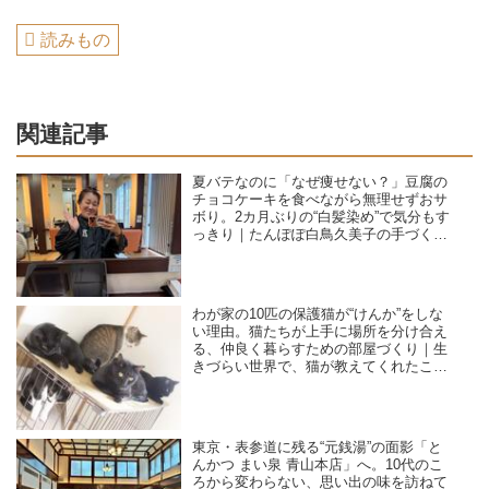
読みもの
関連記事
夏バテなのに「なぜ痩せない？」豆腐の
チョコケーキを食べながら無理せずおサ
ボり。2カ月ぶりの“白髪染め”で気分もす
っきり｜たんぽぽ白鳥久美子の手づくり
暮らし
わが家の10匹の保護猫が“けんか”をしな
い理由。猫たちが上手に場所を分け合え
る、仲良く暮らすための部屋づくり｜生
きづらい世界で、猫が教えてくれたこと
／咲セリ
東京・表参道に残る“元銭湯”の面影「と
んかつ まい泉 青山本店」へ。10代のこ
ろから変わらない、思い出の味を訪ねて