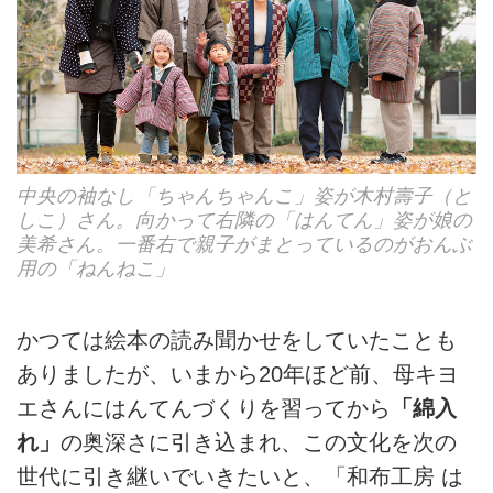
中央の袖なし「ちゃんちゃんこ」姿が木村壽子（と
しこ）さん。向かって右隣の「はんてん」姿が娘の
美希さん。一番右で親子がまとっているのがおんぶ
用の「ねんねこ」
かつては絵本の読み聞かせをしていたことも
ありましたが、いまから20年ほど前、母キヨ
エさんにはんてんづくりを習ってから
「綿入
れ」
の奥深さに引き込まれ、この文化を次の
世代に引き継いでいきたいと、「和布工房 は