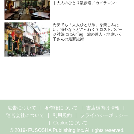
｜大人のひとり散歩道／カメラマン・石
黒美穂子さん
円安でも「大人ひとり旅」を楽しみた
い。海外ならどこへ行く？ロストバゲー
ジ対策にはAirTag！旅の達人・地曳いく
子さんの最新旅術
広告について
著作権について
書店様向け情報
運営会社について
利用規約
プライバシーポリシー
Cookieについて
© 2019- FUSOSHA Publishing Inc. All rights reserved.