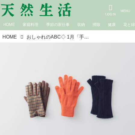
HOME
家庭料理
季節の家仕事
収納
掃除
健康
花と
HOME
おしゃれのABC◇ 1月「手袋のコーディネート」その（2）～ショートコート＋ボトムスとの関係～ 現役スタイリストが、おしゃれの悩みを解決｜植村美智子