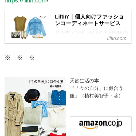
https://liltin.com/
Liltin'｜個人向けファッショ
ンコーディネートサービス
リルティンは、個人の方が日頃の
liltin.com
ファッションに関するお悩みを相
談できる、パーソナルなコーディ
ネートサービスです。今のあなた
※ ※ ※
に似合うスタイルを現役スタイリ
ストがご提案。ファッションを楽
しむお手伝いをいたします。
天然生活の本
『「今の自分」に似合う
服』（植村美智子・著）