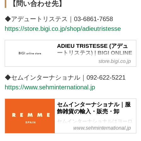
【問い合わせ先】
◆アデュートリステス｜03-6861-7658
https://store.bigi.co.jp/shop/adieutristesse
ADIEU TRISTESSE (アデュ
ートリステス) | BIGI ONLINE
STORE (ビギ オンラインスト
store.bigi.co.jp
ア)
株式会社ビギが運営する公式通販
◆セムインターナショナル｜092-622-5221
サイト・ADIEU TRISTESSE（ア
https://www.sehminternational.jp
デュートリステス）のTOPページ
です。オフィシャルサイトならで
セムインターナショナル｜服
はの豊富な品揃え。新規会員登録
飾雑貨の輸入・販売・卸
をすると1000円クーポンプレゼ
ント。
セムインターナショナルはヨーロ
www.sehminternational.jp
ッパ、アメリカの服飾及び服雑貨
の輸入、販売、卸を行っていま