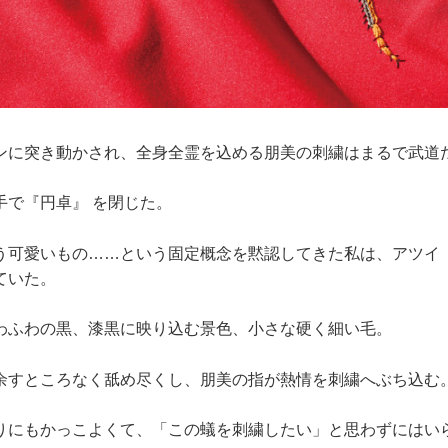
ンに突き動かされ、全身全霊を込める朋美の刺繍はまるで武道
手で『円卓』 を閉じた。
う可愛いもの……という固定概念を黙認してきた私は、アツイ
ていた。
わふわの黒、漆黒に映り込む景色、小さな硬く細い毛。
余すところなく舐め尽くし、朋美の指が熱情を刺繍へぶち込む
りにもかっこよくて、「この蟻を刺繍したい」と思わずにはい