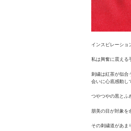
インスピレーショ
私は興奮に震える
刺繍は紅茶が似合
会いに心底感動し
つやつやの黒とふ
朋美の目が対象を
その刺繍道があま