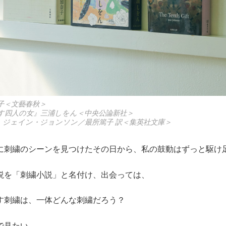
子＜文藝春秋＞
す四人の女』三浦しをん＜中央公論新社＞
』ジェイン・ジョンソン／最所篤子 訳＜集英社文庫＞
に刺繍のシーンを見つけたその日から、私の鼓動はずっと駆け
説を「刺繍小説」と名付け、出会っては、
す刺繍は、一体どんな刺繍だろう？
で見たい。