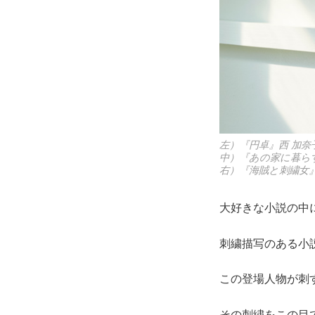
左）『円卓』西 加奈
中）『あの家に暮ら
右）『海賊と刺繍女
大好きな小説の中
刺繍描写のある小
この登場人物が刺
その刺繍をこの目