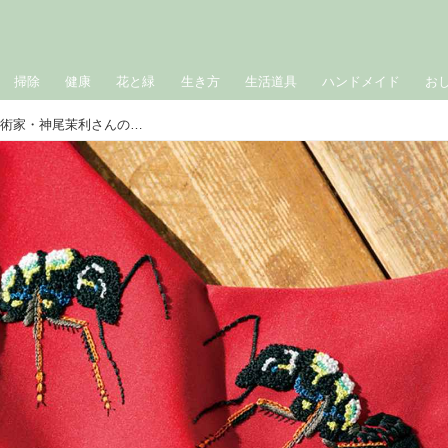
掃除
健康
花と緑
生き方
生活道具
ハンドメイド
お
3つの物語から生まれた3つの刺繍。美術家・神尾茉利さんの「刺繍小説」の愉しみ