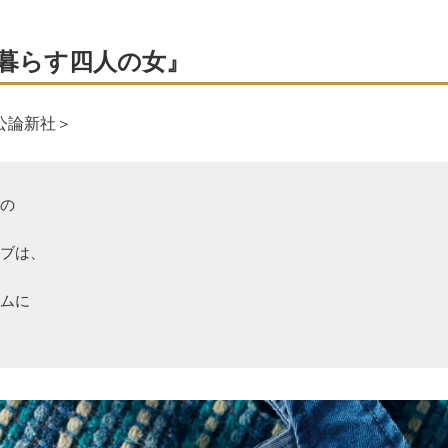
暮らす四人の女』
公論新社＞
きの
ーブは、
ルムに