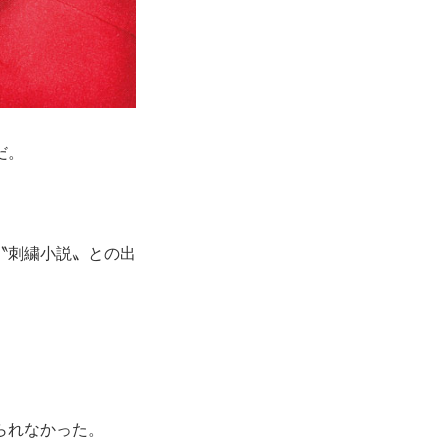
だ。
〝刺繍小説〟との出
。
られなかった。