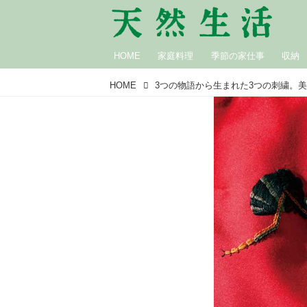
HOME
家庭料理
季節の家仕事
収納
HOME