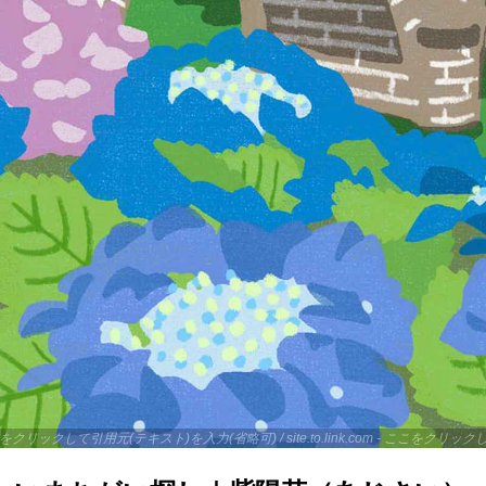
 - ここをクリックして引用元(テキスト)を入力(省略可) /
site.to.link.com
- ここをクリック