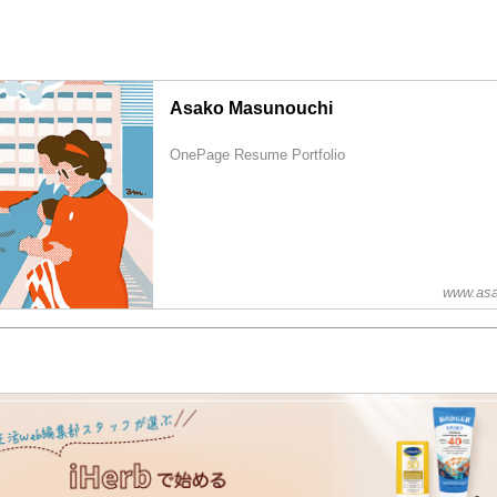
Asako Masunouchi
OnePage Resume Portfolio
www.asa