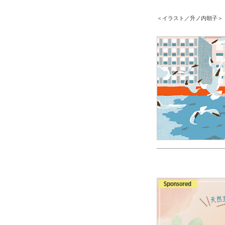
＜イラスト／升ノ内朝子＞