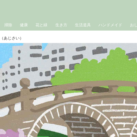
掃除
健康
花と緑
生き方
生活道具
ハンドメイド
お
（あじさい）