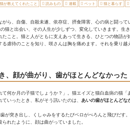
猫が教えてくれたこと
読みもの
連載
ペット
猫と暮らす
ながら、自傷、自殺未遂、依存症、摂食障害、心の病と闘って
匹の猫と出会い、その人生が少しずつ、変化していきます。生
れたこと。猫と人がともに支えあって生きる、ひとつの物語が
する虐待のことを知り、咲さんは胸を痛めます。それを乗り越
き、顔が曲がり、歯がほとんどなかった
れて何か月の子猫でしょうか？」。猫エイズと猫白血病の猫「
れていったとき、私がそう訊いたのは、
あいの歯がほとんどな
の歯が突き出し、くしゃみをするたびベロがぺろんと飛びだす
殴られたように、顔は曲がっていました。