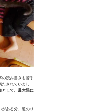
字の読み書きも苦手
満たされていまし
命として、最大限に
いがある分、道のり