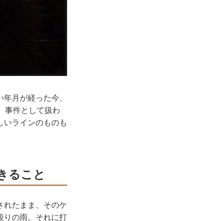
い年月が経った今、
。事件として扱わ
しいラインのものも
きること
されたまま、そのケ
殴りの雨。それに打