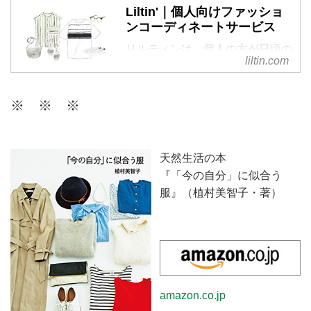
Liltin'｜個人向けファッショ
ンコーディネートサービス
リルティンは、個人の方が日頃の
liltin.com
ファッションに関するお悩みを相
談できる、パーソナルなコーディ
ネートサービスです。今のあなた
※ ※ ※
に似合うスタイルを現役スタイリ
ストがご提案。ファッションを楽
しむお手伝いをいたします。
天然生活の本
『「今の自分」に似合う
服』（植村美智子・著）
amazon.co.jp