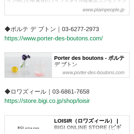
イジ向けの衣食住のライフスタイル提案型コンセプトシ
ョップです。
www.plainpeople.jp
◆ポルテ デ ブトン｜03-6277-2973
https://www.porter-des-boutons.com/
Porter des boutons - ポルテ
デ ブトン
www.porter-des-boutons.com
"Porter des boutons ＜ポルテ デ
ブトン つぼみをつける＞ シンプ
ルなデザインの中に遊び心が見え
◆ロワズィール｜03-6861-7658
隠れする。何よりも心地良く、長
https://store.bigi.co.jp/shop/loisir
く大切にしたくなる。Porter des
boutons はそんな物作りをしてい
ます
LOISIR（ロワズィール） |
BIGI ONLINE STORE (ビギ
オンラインストア)