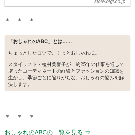
store.bigi.co.jp
株式会社ビギが運営する公式通販
サイト・LOISIR（ロワズィー
＊ ＊ ＊
ル）のTOPページです。オフィシ
ャルサイトならではの豊富な品揃
え。新規会員登録をすると1000
「おしゃれのABC」とは……
円クーポンプレゼント。
ちょっとしたコツで、ぐっとおしゃれに。
スタイリスト・植村美智子が、約25年の仕事を通して
培ったコーディネートの経験とファッションの知識を
生かし、季節ごとに陥りがちな、おしゃれの悩みを解
決します。
＊ ＊ ＊
おしゃれのABCの一覧を見る ⇒