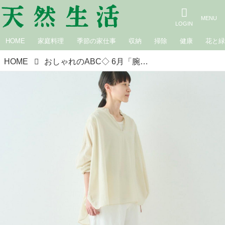
HOME
家庭料理
季節の家仕事
収納
掃除
健康
花と
HOME
おしゃれのABC◇ 6月「腕を出したくない人の夏コーデ」その（1）～袖丈の長いトップス～ 現役スタイリストが、おしゃれの悩みを解決｜植村美智子