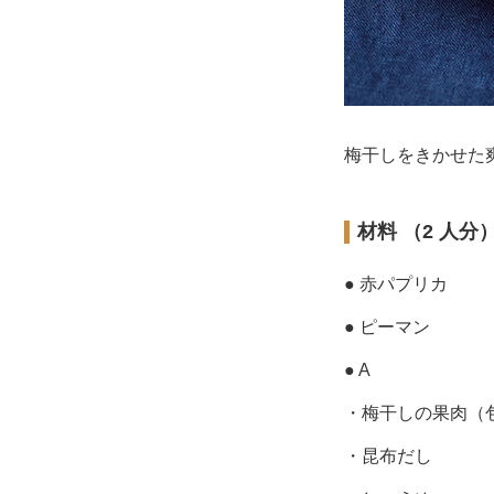
梅干しをきかせた
材料 （2 人分
● 赤パプリカ
● ピーマン
● A
・梅干しの果肉（
・昆布だし