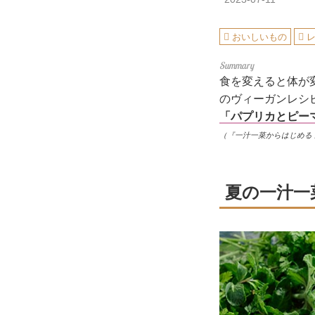
おいしいもの
食を変えると体が
のヴィーガンレシ
「パプリカとピー
（『一汁一菜からはじめる
夏の一汁一