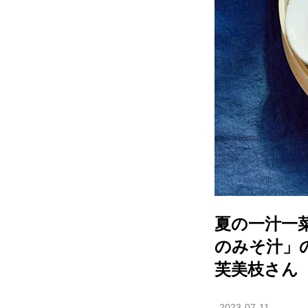
夏の一汁一
のみそ汁」
芙美枝さん
2023-07-11