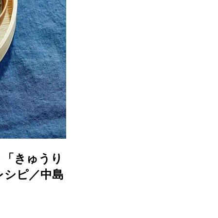
と「きゅうり
レシピ／中島