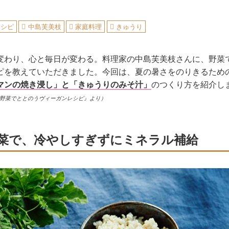
レシピ
中島芙美枝
家庭料理
きゅうり
変わり、心と毎日が変わる。料理家の中島芙美枝さんに、野菜
ピを教えていただきました。今回は、夏の暑さをのりきるため
マンの焼き浸し」と「きゅうりのみそ汁」
のつくり方を紹介し
 野菜でととのうヴィーガンレシピ』より）
菜で、冷やしすぎずにミネラル補給