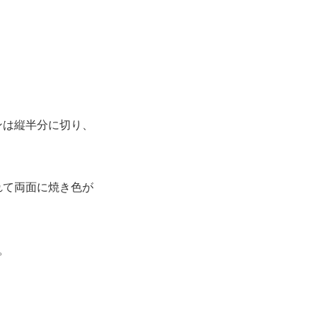
ンは縦半分に切り、
れて両面に焼き色が
。