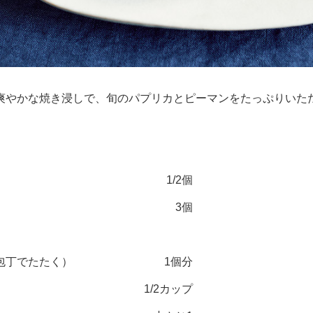
爽やかな焼き浸しで、旬のパプリカとピーマンをたっぷりいた
）
1/2個
3個
包丁でたたく）
1個分
1/2カップ