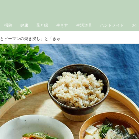
掃除
健康
花と緑
生き方
生活道具
ハンドメイド
お
夏の一汁一菜、「パプリカとピーマンの焼き浸し」と「きゅうりのみそ汁」のつくり方｜野菜でととのうヴィーガンレシピ／中島芙美枝さん