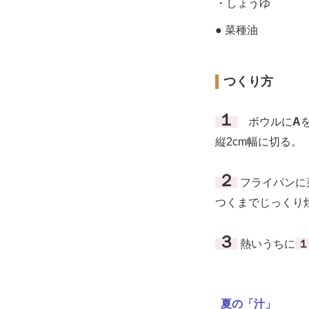
・しょうゆ
● 菜種油
つくり方
１
ボウルに
A
縦2cm幅に切る。
２
フライパンに
つくまでじっくり
３
熱いうちに
１
夏の「汁」