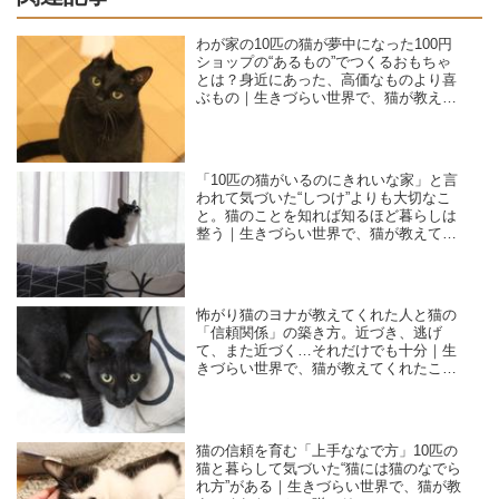
わが家の10匹の猫が夢中になった100円
ショップの“あるもの”でつくるおもちゃ
とは？身近にあった、高価なものより喜
ぶもの｜生きづらい世界で、猫が教えて
くれたこと／咲セリ
「10匹の猫がいるのにきれいな家」と言
われて気づいた“しつけ”よりも大切なこ
と。猫のことを知れば知るほど暮らしは
整う｜生きづらい世界で、猫が教えてく
れたこと／咲セリ
怖がり猫のヨナが教えてくれた人と猫の
「信頼関係」の築き方。近づき、逃げ
て、また近づく…それだけでも十分｜生
きづらい世界で、猫が教えてくれたこと
／咲セリ
猫の信頼を育む「上手ななで方」10匹の
猫と暮らして気づいた“猫には猫のなでら
れ方”がある｜生きづらい世界で、猫が教