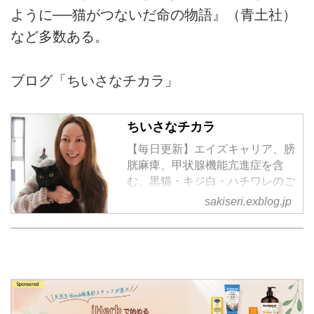
ように──猫がつないだ命の物語』（青土社）
など多数ある。
ブログ「ちいさなチカラ」
ちいさなチカラ
【毎日更新】エイズキャリア、膀
胱麻痺、甲状腺機能亢進症を含
む、黒猫・キジ白・ハチワレのご
きげんさん日記
sakiseri.exblog.jp