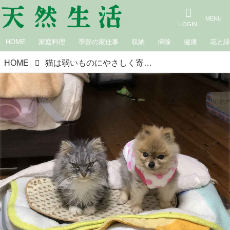
HOME
家庭料理
季節の家仕事
収納
掃除
健康
花と
HOME
猫は弱いものにやさしく寄り添う。家族になった犬と猫｜生きづらい世界で、猫が教えてくれたこと 咲セリ