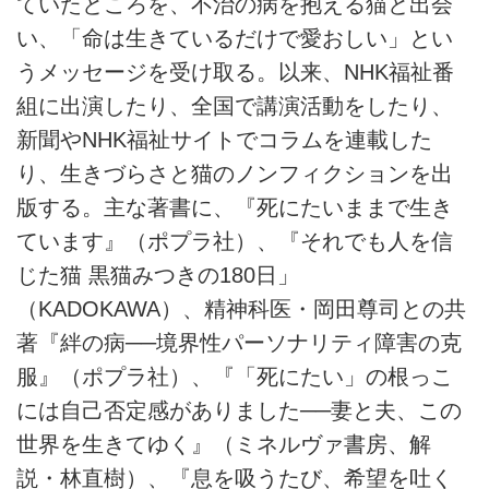
ていたところを、不治の病を抱える猫と出会
い、「命は生きているだけで愛おしい」とい
うメッセージを受け取る。以来、NHK福祉番
組に出演したり、全国で講演活動をしたり、
新聞やNHK福祉サイトでコラムを連載した
り、生きづらさと猫のノンフィクションを出
版する。主な著書に、『死にたいままで生き
ています』（ポプラ社）、『それでも人を信
じた猫 黒猫みつきの180日」
（KADOKAWA）、精神科医・岡田尊司との共
著『絆の病──境界性パーソナリティ障害の克
服』（ポプラ社）、『「死にたい」の根っこ
には自己否定感がありました──妻と夫、この
世界を生きてゆく』（ミネルヴァ書房、解
説・林直樹）、『息を吸うたび、希望を吐く