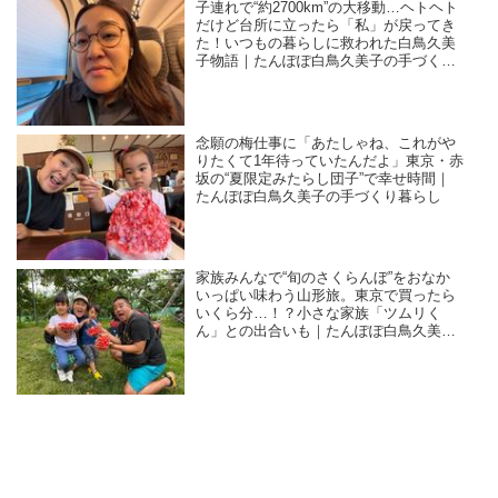
子連れで“約2700km”の大移動…ヘトヘト
だけど台所に立ったら「私」が戻ってき
た！いつもの暮らしに救われた白鳥久美
子物語｜たんぽぽ白鳥久美子の手づくり
暮らし
念願の梅仕事に「あたしゃね、これがや
りたくて1年待っていたんだよ」東京・赤
坂の“夏限定みたらし団子”で幸せ時間｜
たんぽぽ白鳥久美子の手づくり暮らし
家族みんなで“旬のさくらんぼ”をおなか
いっぱい味わう山形旅。東京で買ったら
いくら分…！？小さな家族「ツムリく
ん」との出合いも｜たんぽぽ白鳥久美子
の手づくり暮らし