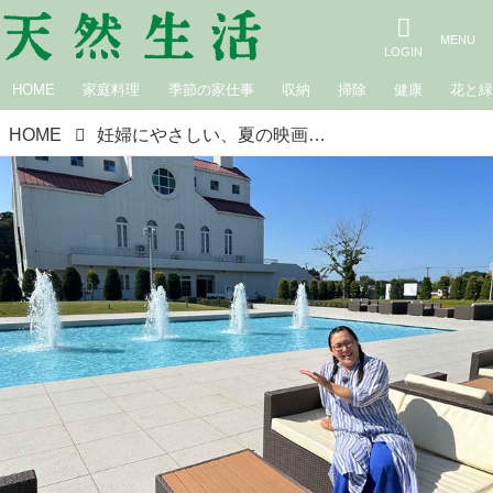
HOME
家庭料理
季節の家仕事
収納
掃除
健康
花と
HOME
妊婦にやさしい、夏の映画館｜白鳥久美子の手作り暮らし