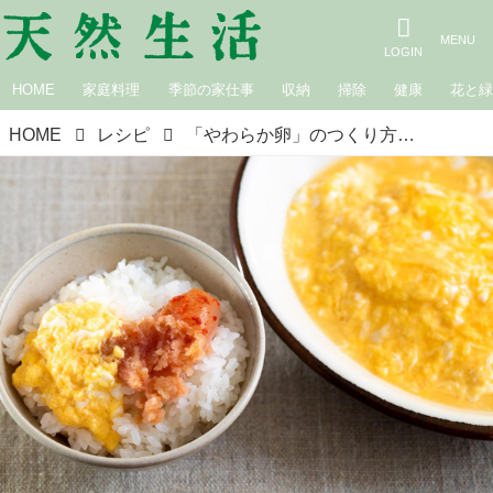
HOME
家庭料理
季節の家仕事
収納
掃除
健康
花と
HOME
レシピ
「やわらか卵」のつくり方。飯島奈美さんに教わる“新米に合わせる、いつものおかず”