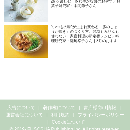
感”を楽しむ、さわやかな夏のおやつ／お
菓子研究家・本間節子さん
“いつもの味”が生まれ変わる「豚のしょ
うが焼き」のつくり方。砂糖もみりんも
使わない！家庭料理の新定番レシピ／料
理研究家・瀬尾幸子さん｜8月のおすすめ
記事
広告について
著作権について
書店様向け情報
運営会社について
利用規約
プライバシーポリシー
Cookieについて
© 2019- FUSOSHA Publishing Inc. All rights reserved.