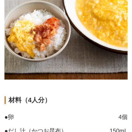
材料（4人分）
●卵
4個
●だし汁（かつお昆布）
150mL