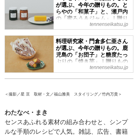
が選ぶ、今年の贈りもの。と
ちを込めて。（『天然生活』
受け取る方の笑顔を思い浮かべな
らやの「和菓子」と、瀬戸内
2024年1月号掲載）
がらお取り寄せしたり、手土産を
の「蜜ろう＆ジャム」｜贈り
買いに出かけたり。お世話になっ
tennenseikatsu.jp
もの上手に聞く、通販できる
たあの方や、ごぶさたしているあ
贈りもの - 天然生活web
の方へ。贈りもの上手のフラワー
スタイリスト・平井かずみさん
料理研究家・門倉多仁亜さん
受け取る方の笑顔を思い浮かべな
が選ぶ、今年の贈りもの。鹿
に、通販もできるおすすめを教わ
がらお取り寄せしたり、手土産を
児島の「お団子」と糖度たっ
りました。「ありがとう」と「お
買いに出かけたり。お世話になっ
ぷりの「焼き芋」｜贈りもの
元気ですか」の気持ちを込めて。
たあの方や、ごぶさたしているあ
tennenseikatsu.jp
上手に聞く、通販できる贈り
（『天然生活』2024年1月号掲
の方へ。贈りもの上手のエッセイ
もの - 天然生活web
載）
スト・広瀬裕子さんに、通販もで
きるおすすめを教わりました。
受け取る方の笑顔を思い浮かべな
「ありがとう」と「お元気です
がらお取り寄せしたり、手土産を
＜撮影／星 亘 取材・文／福山雅美 スタイリング／竹内万貴＞
か」の気持ちを込めて。（『天然
買いに出かけたり。お世話になっ
生活』2024年1月号掲載）
たあの方や、ごぶさたしているあ
わたなべ・まき
の方へ。贈りもの上手の料理研究
家・門倉多仁亜さんに、通販もで
センスあふれる素材の組み合わせと、シンプ
きるおすすめを教わりました。
ルな手順のレシピで人気。雑誌、広告、書籍
「ありがとう」と「お元気です