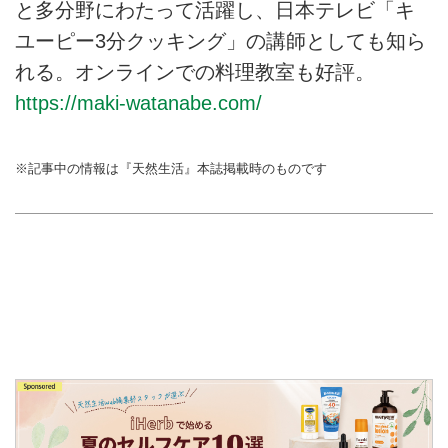
と多分野にわたって活躍し、日本テレビ「キ
か」の気持ちを込めて。（『天然
生活』2024年1月号掲載）
ユーピー3分クッキング」の講師としても知ら
れる。オンラインでの料理教室も好評。
https://maki-watanabe.com/
※記事中の情報は『天然生活』本誌掲載時のものです