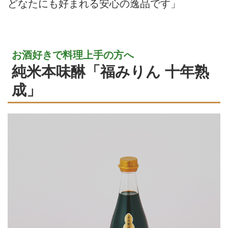
どなたにも好まれる安心の逸品です」
お酒好きで料理上手の方へ
純米本味醂「福みりん 十年熟
成」