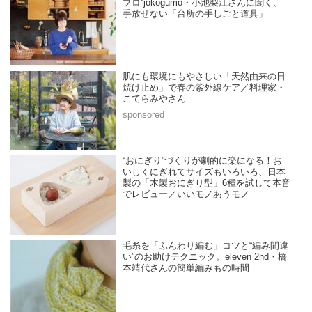
プロ“jokogumo・小池梨江さんに聞く、
手放せない「台所の手しごと道具」
肌にも環境にもやさしい「天然由来の日
焼け止め」で春の紫外線ケア／料理家・
こてらみやさん
“おにぎり”づくりが劇的に楽になる！お
いしくにぎれてサイズもいろいろ、日本
製の「木製おにぎり型」6種を試して本音
でレビュー／いいモノあうモノ
毛糸を「ふんわり編む」コツと“編み間違
い”のお助けテクニック。eleven 2nd・橋
本靖代さんの簡単編みもの時間