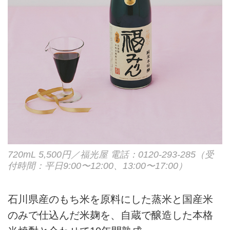
720mL
5,500円
／福光屋
電話：0120-293-285（受
付時間：平日9:00〜12:00、13:00〜17:00）
石川県産のもち米を原料にした蒸米と国産米
のみで仕込んだ米麹を、自蔵で醸造した本格