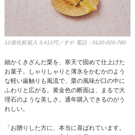
12個化粧箱入
3,412円
／すや
電話：0120-020-780
細かくきざんだ栗を、寒天で固めて仕上げた
お菓子。しゃりしゃりと薄氷をかむかのよう
な軽い歯触りも風流で、栗の風味が口の中に
ふわりと広がる。黄金色の断面は、まるで大
理石のような美しさ。通年購入できるのがう
れしい。
「お贈りした方に、本当に喜ばれています。