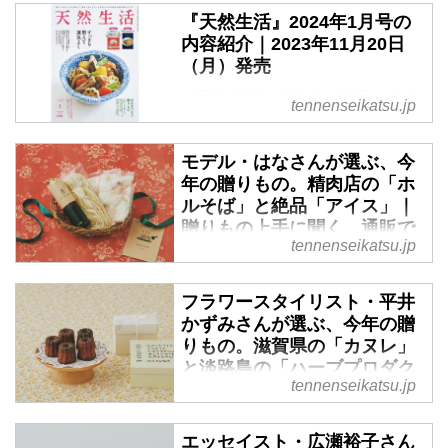
『天然生活』2024年1月号の
内容紹介｜2023年11月20日
（月）発売
『天然生活』2024年1月号が出来
tennenseikatsu.jp
ました。11月20日（月）発売 で
す。今号は、別冊付録に「二十四
モデル・はなさんが選ぶ、今
節気七十二候の暮らしカレンダー
年の贈りもの。精肉店の「ホ
2024」と「冬のとっておきレシ
ルそば」と絶品「アイス」｜
ピ」の2冊が付いています。特別
贈りもの上手に聞く、通販で
定価990円（税込）※地域により
tennenseikatsu.jp
きる贈りもの - 天然生活web
発売日が異なります
受け取る方の笑顔を思い浮かべな
フラワースタイリスト・平井
がらお取り寄せしたり、手土産を
かずみさんが選ぶ、今年の贈
買いに出かけたり。 お世話にな
りもの。滋賀県の「カヌレ」
ったあの方や、ごぶさたしている
と淡路島の「ハーブプロダク
あの方へ。贈りもの上手のモデ
tennenseikatsu.jp
ト」｜贈りもの上手に聞く、
ル・はなさんに、通販もできるお
通販できる贈りもの - 天然生
すすめを教わりました。「ありが
活web
エッセイスト・広瀬裕子さん
とう」と「お元気ですか」の気持