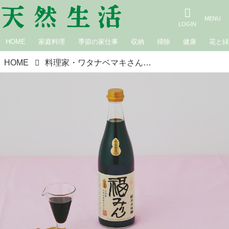
HOME
家庭料理
季節の家仕事
収納
掃除
健康
花と
HOME
料理家・ワタナベマキさんが選ぶ、今年の贈りもの。栗の「お菓子」と熟成「福みりん」｜贈りもの上手に聞く、通販できる贈りもの