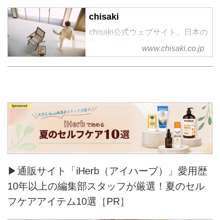
chisaki
chisaki公式ウェブサイト。日本の
職人の技術、志の高さ、心遣いな
www.chisaki.co.jp
どに共感し、日本製に重きを置き
2016SSコレクションより、
「chisaki」の名で、ブランドをス
タート。
▶通販サイト「iHerb（アイハーブ）」愛用歴
10年以上の編集部スタッフが厳選！夏のセル
フケアアイテム10選［PR］