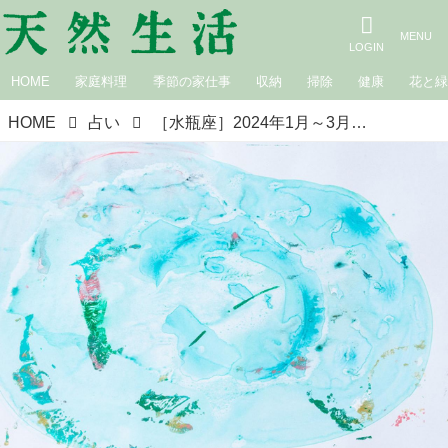
HOME
家庭料理
季節の家仕事
収納
掃除
健康
花と
HOME
占い
［水瓶座］2024年1月～3月の星読み｜suuuiの星の道しるべ・星座別占い