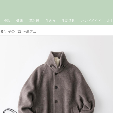
掃除
健康
花と緑
生き方
生活道具
ハンドメイド
お
おしゃれのABC◇ 1月「あえて“こだわる”」その（2）～黒ブーツとバッグの関係～ 現役スタイリストが、おしゃれの悩みを解決｜植村美智子