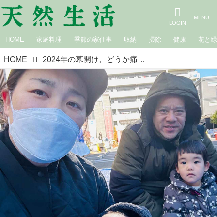
HOME
家庭料理
季節の家仕事
収納
掃除
健康
花と
HOME
2024年の幕開け。どうか痛みが和らぎますように。悲しみが癒やされますように｜白鳥久美子の手作り暮らし