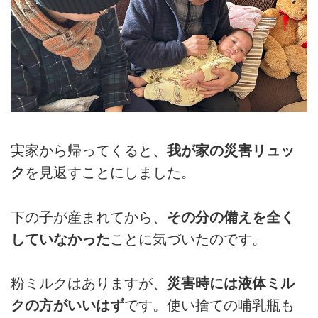
実家から帰ってくると、
我が家の災害リュッ
ク
を見返すことにしました。
下の子が産まれてから、
その分の備えを全く
していなかった
ことに気づいたのです。
粉ミルクはありますが、
災害時には液体ミル
クの方がいいはず
です。使い捨ての哺乳瓶も