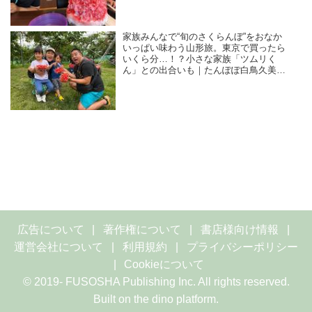
家族みんなで“旬のさくらんぼ”をおなか
いっぱい味わう山形旅。東京で買ったら
いくら分…！？小さな家族「ツムリく
ん」との出合いも｜たんぽぽ白鳥久美子
の手づくり暮らし
広告について
著作権について
書店様向け情報
運営会社について
利用規約
プライバシーポリシー
Cookieについて
© 2019- FUSOSHA Publishing Inc. All rights reserved.
Built on
the dino platform
.