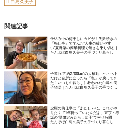
白鳥久美子
関連記事
仕込み中の梅干しにカビが！失敗続きの
「梅仕事」で学んだ“人生の酸いや甘
い”夏野菜の簡単料理で暑さを乗り切る｜
たんぽぽ白鳥久美子の手づくり暮らし
子連れで“約2700km”の大移動…ヘトヘト
だけど台所に立ったら「私」が戻ってき
た！いつもの暮らしに救われた白鳥久美
子物語｜たんぽぽ白鳥久美子の手づくり
暮らし
念願の梅仕事に「あたしゃね、これがや
りたくて1年待っていたんだよ」東京・赤
坂の“夏限定みたらし団子”で幸せ時間｜
たんぽぽ白鳥久美子の手づくり暮らし