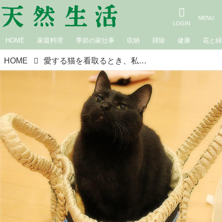
HOME
家庭料理
季節の家仕事
収納
掃除
健康
花と
HOME
愛する猫を看取るとき、私にできること｜生きづらい世界で、猫が教えてくれたこと 咲セリ