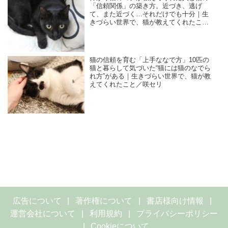
「信頼関係」の築き方。近づき、逃げ
て、また近づく…それだけでも十分｜生
きづらい世界で、猫が教えてくれたこと
／咲セリ
猫の信頼を育む「上手ななで方」10匹の
猫と暮らして気づいた“猫には猫のなでら
れ方”がある｜生きづらい世界で、猫が教
えてくれたこと／咲セリ
広告について
著作権について
書店様向け情報
運営会社について
利用規約
プライバシーポリシー
Cookieについて