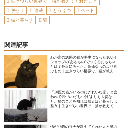
生きづらい世界で、猫が教えてくれたこと
咲セリ
連載
どうぶつ
ペット
猫と暮らす
猫
関連記事
わが家の10匹の猫が夢中になった100円
ショップの“あるもの”でつくるおもちゃ
とは？身近にあった、高価なものより喜
ぶもの｜生きづらい世界で、猫が教えて
くれたこと／咲セリ
「10匹の猫がいるのにきれいな家」と言
われて気づいた“しつけ”よりも大切なこ
と。猫のことを知れば知るほど暮らしは
整う｜生きづらい世界で、猫が教えてく
れたこと／咲セリ
怖がり猫のヨナが教えてくれた人と猫の