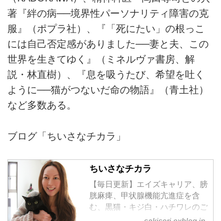
著『絆の病──境界性パーソナリティ障害の克
服』（ポプラ社）、『「死にたい」の根っこ
には自己否定感がありました──妻と夫、この
世界を生きてゆく』（ミネルヴァ書房、解
説・林直樹）、『息を吸うたび、希望を吐く
ように──猫がつないだ命の物語』（青土社）
など多数ある。
ブログ「ちいさなチカラ」
ちいさなチカラ
【毎日更新】エイズキャリア、膀
胱麻痺、甲状腺機能亢進症を含
む、黒猫・キジ白・ハチワレのご
きげんさん日記