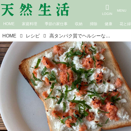
HOME
家庭料理
季節の家仕事
収納
掃除
健康
花と
HOME
レシピ
高タンパク質でヘルシーな食材、牛乳で簡単につくれる「カッテージチーズ」の朝ごはん｜料理家・田内しょうこのタンパク質朝ごはん改革