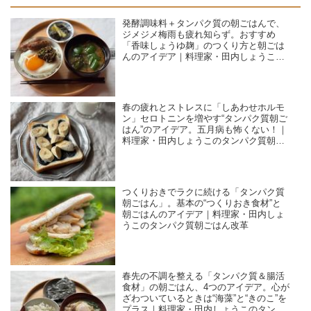
発酵調味料＋タンパク質の朝ごはんで、
ジメジメ梅雨も疲れ知らず。おすすめ
「香味しょうゆ麹」のつくり方と朝ごは
んのアイデア｜料理家・田内しょうこの
タンパク質朝ごはん改革
春の疲れとストレスに「しあわせホルモ
ン」セロトニンを増やす“タンパク質朝ご
はん”のアイデア。五月病も怖くない！｜
料理家・田内しょうこのタンパク質朝ご
はん改革
つくりおきでラクに続ける「タンパク質
朝ごはん」。基本の“つくりおき食材”と
朝ごはんのアイデア｜料理家・田内しょ
うこのタンパク質朝ごはん改革
春先の不調を整える「タンパク質＆腸活
食材」の朝ごはん、4つのアイデア。心が
ざわついているときは“海藻”と“きのこ”を
プラス｜料理家・田内しょうこのタンパ