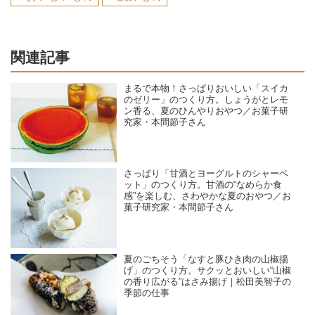
関連記事
まるで本物！さっぱりおいしい「スイカ
のゼリー」のつくり方。しょうがとレモ
ン香る、夏のひんやりおやつ／お菓子研
究家・本間節子さん
さっぱり「甘酒とヨーグルトのシャーベ
ット」のつくり方。甘酒の“なめらか食
感”を楽しむ、さわやかな夏のおやつ／お
菓子研究家・本間節子さん
夏のごちそう「なすと豚ひき肉の山椒揚
げ」のつくり方。サクッとおいしい“山椒
の香り広がる”はさみ揚げ｜松田美智子の
季節の仕事