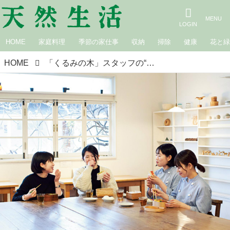
HOME
家庭料理
季節の家仕事
収納
掃除
健康
花と
HOME
「くるみの木」スタッフの“お弁当”拝見。みんなのお弁当時間、働く現場におじゃまします