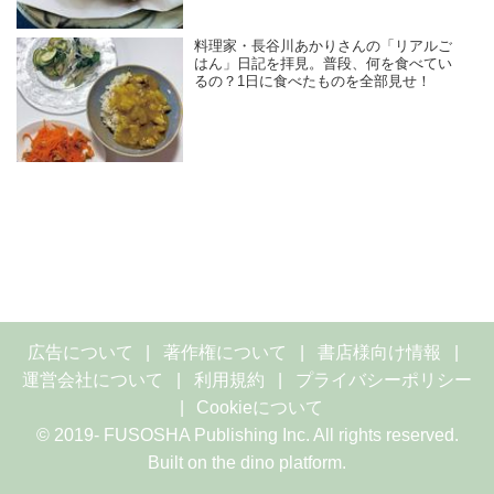
料理家・長谷川あかりさんの「リアルご
はん」日記を拝見。普段、何を食べてい
るの？1日に食べたものを全部見せ！
広告について
著作権について
書店様向け情報
運営会社について
利用規約
プライバシーポリシー
Cookieについて
© 2019- FUSOSHA Publishing Inc. All rights reserved.
Built on
the dino platform
.