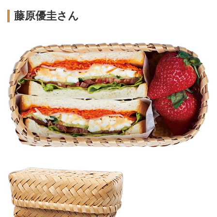
藤原優圭さん