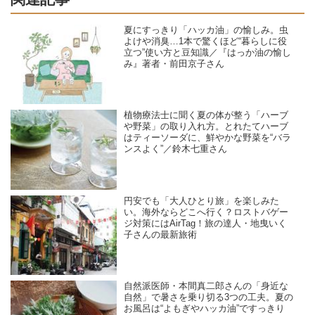
夏にすっきり「ハッカ油」の愉しみ。虫
よけや消臭…1本で驚くほど“暮らしに役
立つ”使い方と豆知識／『はっか油の愉し
み』著者・前田京子さん
植物療法士に聞く夏の体が整う「ハーブ
や野菜」の取り入れ方。とれたてハーブ
はティーソーダに、鮮やかな野菜を“バラ
ンスよく”／鈴木七重さん
円安でも「大人ひとり旅」を楽しみた
い。海外ならどこへ行く？ロストバゲー
ジ対策にはAirTag！旅の達人・地曳いく
子さんの最新旅術
自然派医師・本間真二郎さんの「身近な
自然」で暑さを乗り切る3つの工夫。夏の
お風呂は“よもぎやハッカ油”ですっきり