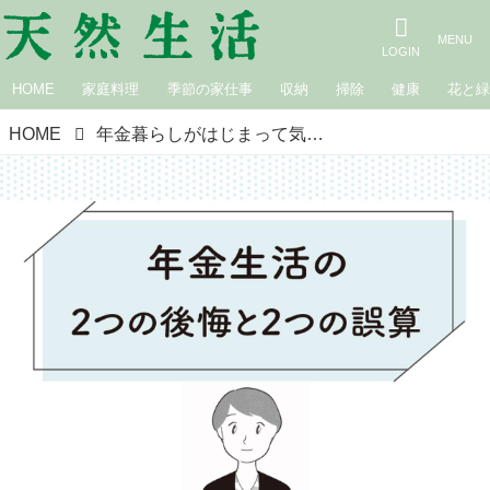
HOME
家庭料理
季節の家仕事
収納
掃除
健康
花と
HOME
年金暮らしがはじまって気づく「後悔」と「誤算」。リタイア後のお金の不安をなくすために、いまできること／ファイナンシャルプランナー・塚越菜々子さん