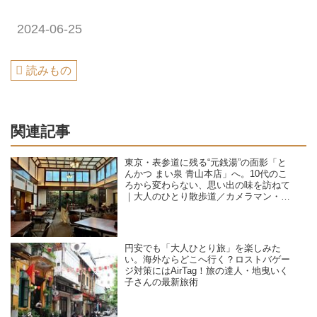
2024-06-25
読みもの
関連記事
東京・表参道に残る“元銭湯”の面影「と
んかつ まい泉 青山本店」へ。10代のこ
ろから変わらない、思い出の味を訪ねて
｜大人のひとり散歩道／カメラマン・石
黒美穂子さん
円安でも「大人ひとり旅」を楽しみた
い。海外ならどこへ行く？ロストバゲー
ジ対策にはAirTag！旅の達人・地曳いく
子さんの最新旅術